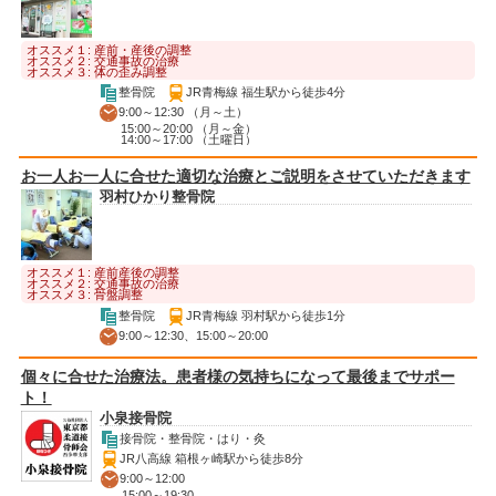
オススメ１: 産前・産後の調整
オススメ２: 交通事故の治療
オススメ３: 体の歪み調整
整骨院
JR青梅線 福生駅から徒歩4分
9:00～12:30 （月～土）
15:00～20:00 （月～金）
14:00～17:00 （土曜日）
お一人お一人に合せた適切な治療とご説明をさせていただきます
羽村ひかり整骨院
オススメ１: 産前産後の調整
オススメ２: 交通事故の治療
オススメ３: 骨盤調整
整骨院
JR青梅線 羽村駅から徒歩1分
9:00～12:30、15:00～20:00
個々に合せた治療法。患者様の気持ちになって最後までサポー
ト！
小泉接骨院
接骨院・整骨院・はり・灸
JR八高線 箱根ヶ崎駅から徒歩8分
9:00～12:00
15:00～19:30