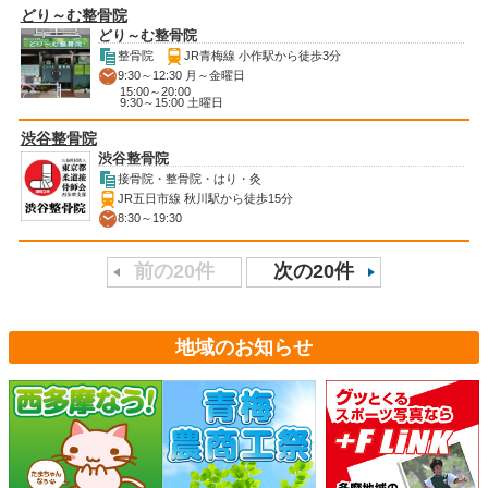
どり～む整骨院
どり～む整骨院
整骨院
JR青梅線 小作駅から徒歩3分
9:30～12:30 月～金曜日
15:00～20:00
9:30～15:00 土曜日
渋谷整骨院
渋谷整骨院
接骨院・整骨院・はり・灸
JR五日市線 秋川駅から徒歩15分
8:30～19:30
前の20件
次の20件
地域のお知らせ