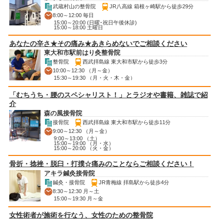
武蔵村山の整骨院
JR八高線 箱根ヶ崎駅から徒歩29分
8:00～12:00 毎日
15:00～20:00 (日曜･祝日午後休診)
15:00～18:00 土曜日
あなたの辛さ★その痛み★あきらめないでご相談ください
東大和市駅前はり灸整骨院
整骨院
西武拝島線 東大和市駅から徒歩3分
10:00～12:30 （月～金）
15:30～19:30 （月・火・木・金）
「むちうち・腰のスペシャリスト！」とラジオや書籍、雑誌で紹
介
森の風接骨院
接骨院
西武拝島線 東大和市駅から徒歩11分
9:00～12:30 （月～金）
9:00～13:00 （土）
15:00～19:00 （月・水）
15:00～20:00 （火・金）
骨折・捻挫・脱臼・打撲☆痛みのことならご相談ください！
アキラ鍼灸接骨院
鍼灸・接骨院
JR青梅線 拝島駅から徒歩4分
8:30～12:30 月～土
15:00～19:30 月～金
女性術者が施術を行なう、女性のための整骨院