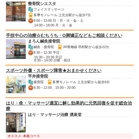
整骨院シエスタ
フェイスマッサージ
多摩モノレール 上北台駅から徒歩7分
9:00～13:00 日・月・火・金・土
14:00～18:00 月・火・金
手技中心の治療☆むちうち・O脚矯正などもご相談ください
まろん鍼灸接骨院
鍼灸・接骨院
JR青梅線 羽村駅から徒歩22分
8:30～12:30 平日
15:30～20:30 平日
8:30～14:00 日曜・祝日
スポーツ外傷・スポーツ障害★おまかせください
平井接骨院
接骨院
多摩モノレール 上北台駅から徒歩6分
8:30～12:00、15:00～20:00
はり・灸・マッサージ適宜に解し効果的に元気回復を促す総合治
療
はり・マッサージ治療 湧泉堂
オススメ: 本格コース