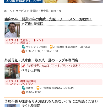
サービス
接骨院・整骨院・はり・灸
ホーム
臨床35年・開業22年の実績・九鍼トリートメントお勧め！
六万通り接骨院
オススメ１: 九鍼トリートメント
オススメ２: 美容はり
ボランティア活動
JR青梅線 東青梅駅から徒歩6分
9:00～12:00、16:00～19:30
外反母趾・爪水虫・巻き爪 足のトラブル専門店
「歩行指導」または「フットプリント」無料！
ベネシュ拝島
オススメ１: 機能性健康靴
オススメ２: フットケア
靴販売
JR青梅線 拝島駅から徒歩3分
10:00～17:00
予約不要★往診も可★お疲れをためないうちにご相談ください
ひぐち整骨院