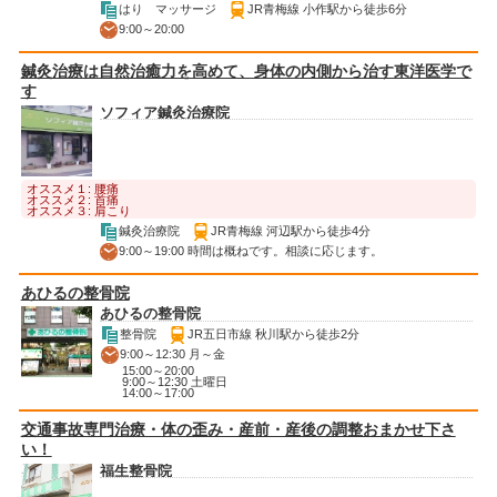
はり マッサージ
JR青梅線 小作駅から徒歩6分
9:00～20:00
鍼灸治療は自然治癒力を高めて、身体の内側から治す東洋医学で
す
ソフィア鍼灸治療院
オススメ１: 腰痛
オススメ２: 首痛
オススメ３: 肩こり
鍼灸治療院
JR青梅線 河辺駅から徒歩4分
9:00～19:00 時間は概ねです。相談に応じます。
あひるの整骨院
あひるの整骨院
整骨院
JR五日市線 秋川駅から徒歩2分
9:00～12:30 月～金
15:00～20:00
9:00～12:30 土曜日
14:00～17:00
交通事故専門治療・体の歪み・産前・産後の調整おまかせ下さ
い！
福生整骨院