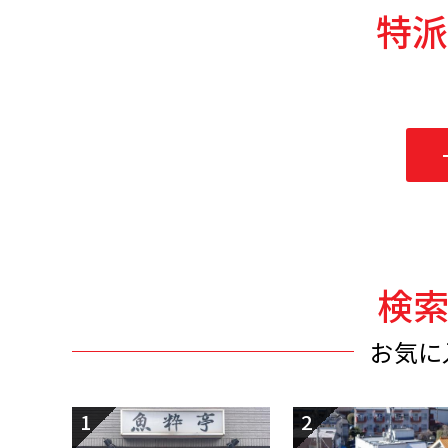
特派
検
お気に