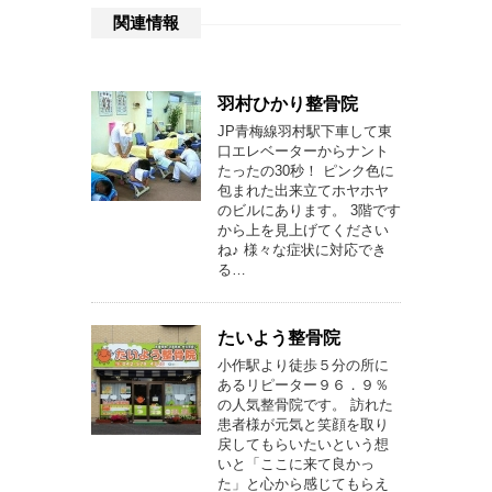
関連情報
羽村ひかり整骨院
JP青梅線羽村駅下車して東
口エレベーターからナント
たったの30秒！ ピンク色に
包まれた出来立てホヤホヤ
のビルにあります。 3階です
から上を見上げてください
ね♪ 様々な症状に対応でき
る…
たいよう整骨院
小作駅より徒歩５分の所に
あるリピーター９６．９％
の人気整骨院です。 訪れた
患者様が元気と笑顔を取り
戻してもらいたいという想
いと「ここに来て良かっ
た」と心から感じてもらえ