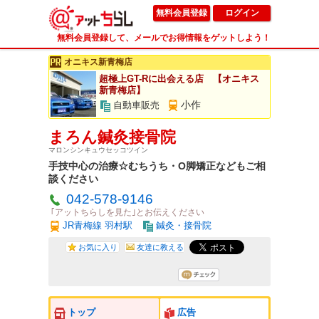
無料会員登録
ログイン
無料会員登録して、メールでお得情報をゲットしよう！
オニキス新青梅店
超極上GT-Rに出会える店 【オニキス
新青梅店】
小作
自動車販売
まろん鍼灸接骨院
マロンシンキュウセッコツイン
手技中心の治療☆むちうち・O脚矯正などもご相
談ください
042-578-9146
｢アットちらしを見た｣とお伝えください
JR青梅線 羽村駅
鍼灸・接骨院
お気に入り
友達に教える
トップ
広告