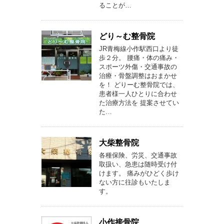
ることが…
どり～む整骨院
JR青梅線小作駅西口より徒
歩２分。 腰痛・体の痛み・
スポーツ外傷・交通事故の
治療・骨盤調整はおまかせ
を！ どりーむ整骨院では、
患者様一人ひとりに合わせ
た治療方法を 提案させてい
た…
大柴整骨院
各種保険、労災、交通事故
取扱い、急患は随時受け付
けます。 痛みがひどく歩け
ない方に往診もいたしま
す。
小作接骨院