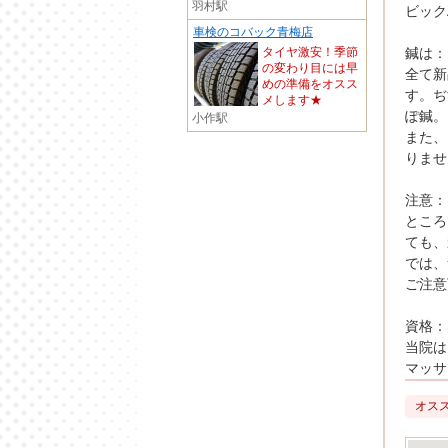
羽村駅
ビック
車検のコバック青梅店
鍼は：
タイヤ激安！季節
の変わり目には早
全て新
めの準備をオスス
す。ぢ
メします★
ぽ鍼。
小作駅
また、
りませ
注意：
ところ
ても、
では、
ご注意
資格：
当院は
マッサ
オスス