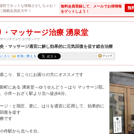
場所でホットな情報さがしちゃお！
無料会員登録して、メールでお得情報
無
に掲載会員拡大中！
をゲットしよう！
り・マッサージ治療 湧泉堂
ッサージチリョウ ユウセンドウ
灸・マッサージ適宜に解し効果的に元気回復を促す総合治療
気に入り
友達に教える
肩こり、首こりにお困りの方にオススメです
新町にある 湧泉堂～ゆうせんどう～はり マッサージ院。
、小作～おざく駅より北へ徒歩6分。
ージ・と指圧、更に、はりを適宜に応用して、効果的に
回復を促す
療です
小作駅から北へ６分。