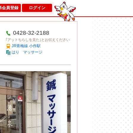
料会員登録
ログイン
0428-32-2188
｢アットちらしを見た｣とお伝えください
JR青梅線 小作駅
はり マッサージ