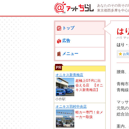
あなたのその街その
東京都西多摩を中心
トップ
は
ハリ マ
広告
はり・
メニュー
お
PR
腰痛、
オニキス新青梅店
超極上GT-Rに出
青梅市
会える店 【オニ
青梅線
キス新青梅店】
小作駅
マッサ
オニキス羽村中央店
元気の
軽カー専門！全メ
総合治
ーカー取扱
案内、