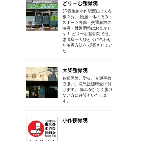
どり～む整骨院
JR青梅線小作駅西口より徒
歩２分。 腰痛・体の痛み・
スポーツ外傷・交通事故の
治療・骨盤調整はおまかせ
を！ どりーむ整骨院では、
患者様一人ひとりに合わせ
た治療方法を 提案させてい
た…
大柴整骨院
各種保険、労災、交通事故
取扱い、急患は随時受け付
けます。 痛みがひどく歩け
ない方に往診もいたしま
す。
小作接骨院