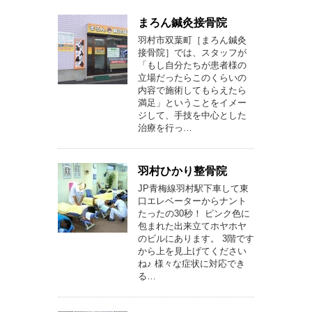
まろん鍼灸接骨院
羽村市双葉町［まろん鍼灸
接骨院］では、スタッフが
「もし自分たちが患者様の
立場だったらこのくらいの
内容で施術してもらえたら
満足」ということをイメー
ジして、手技を中心とした
治療を行っ…
羽村ひかり整骨院
JP青梅線羽村駅下車して東
口エレベーターからナント
たったの30秒！ ピンク色に
包まれた出来立てホヤホヤ
のビルにあります。 3階です
から上を見上げてください
ね♪ 様々な症状に対応でき
る…