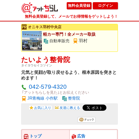
無料会員登録
ログイン
無料会員登録して、メールでお得情報をゲットしよう！
オニキス羽村中央店
軽カー専門！全メーカー取扱
羽村
自動車販売
たいよう整骨院
タイヨウセイコツイン
元気と笑顔が取り戻せるよう、根本原因を突きと
めます！
042-579-4320
｢アットちらしを見た｣とお伝えください
JR青梅線 小作駅
整骨院
お気に入り
友達に教える
トップ
広告