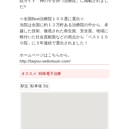
院ガイド「神の手を持つ治療院」に掲載されまし
た!!
☆全国Best治療院１００選に選出☆
当院は全国に約１２万軒ある治療院の中から、卓
越した技術、徹底された衛生面、安全面、地域に
根付いた社会貢献面などの視点から「ベスト１０
０院」に３年連続で選出されました！
ホームページはこちらから。
http://taiyou-seikotsuin.com/
オススメ: 特殊電子治療
駅近
駐車場 3台