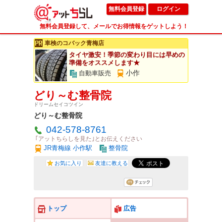
無料会員登録
ログイン
無料会員登録して、メールでお得情報をゲットしよう！
車検のコバック青梅店
タイヤ激安！季節の変わり目には早めの
準備をオススメします★
小作
自動車販売
どり～む整骨院
ドリームセイコツイン
どり～む整骨院
042-578-8761
｢アットちらしを見た｣とお伝えください
JR青梅線 小作駅
整骨院
お気に入り
友達に教える
トップ
広告