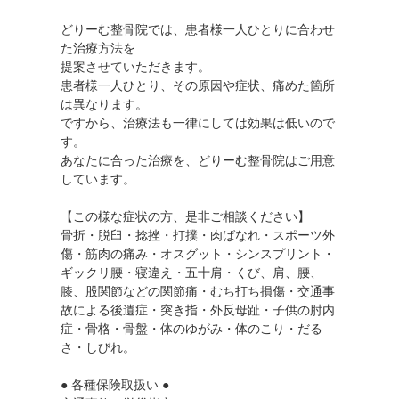
どりーむ整骨院では、患者様一人ひとりに合わせ
た治療方法を
提案させていただきます。
患者様一人ひとり、その原因や症状、痛めた箇所
は異なります。
ですから、治療法も一律にしては効果は低いので
す。
あなたに合った治療を、どりーむ整骨院はご用意
しています。
【この様な症状の方、是非ご相談ください】
骨折・脱臼・捻挫・打撲・肉ばなれ・スポーツ外
傷・筋肉の痛み・オスグット・シンスプリント・
ギックリ腰・寝違え・五十肩・くび、肩、腰、
膝、股関節などの関節痛・むち打ち損傷・交通事
故による後遺症・突き指・外反母趾・子供の肘内
症・骨格・骨盤・体のゆがみ・体のこり・だる
さ・しびれ。
● 各種保険取扱い ●