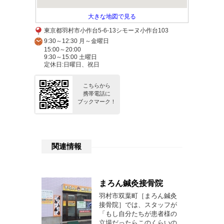
大きな地図で見る
東京都羽村市小作台5-6-13シモーヌ小作台103
9:30～12:30 月～金曜日
15:00～20:00
9:30～15:00 土曜日
定休日:日曜日、祝日
こちらから
携帯電話に
ブックマーク！
関連情報
まろん鍼灸接骨院
羽村市双葉町［まろん鍼灸
接骨院］では、スタッフが
「もし自分たちが患者様の
立場だったらこのくらいの