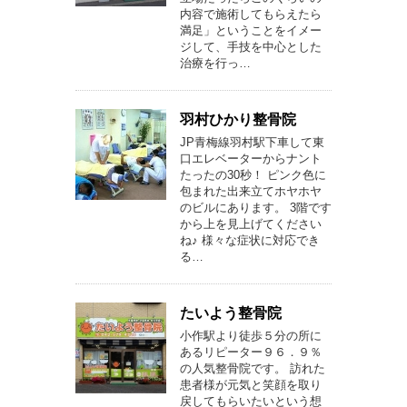
内容で施術してもらえたら
満足」ということをイメー
ジして、手技を中心とした
治療を行っ…
羽村ひかり整骨院
JP青梅線羽村駅下車して東
口エレベーターからナント
たったの30秒！ ピンク色に
包まれた出来立てホヤホヤ
のビルにあります。 3階です
から上を見上げてください
ね♪ 様々な症状に対応でき
る…
たいよう整骨院
小作駅より徒歩５分の所に
あるリピーター９６．９％
の人気整骨院です。 訪れた
患者様が元気と笑顔を取り
戻してもらいたいという想