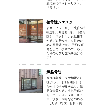
痛治療のスペシャリスト」
「魔法の…
整骨院シエスタ
多摩モノレール、上北台or桜
街道駅より徒歩8分。 ［整骨
院シエスタ］は、女性術者
が施術を行なう、女性のた
めの整骨院です。 予約を優
先としていますので、ゆっ
たりのんびり施術を受ける
こと…
輝整骨院
西部拝島線・東大和駅から
徒歩5分。［輝整骨院］は、
骨や体のゆがみを正し、健
康な毎日を過ごすお手伝い
をいたします。 ○肩・腰・
首・ひざ・関節などの痛み
○ねんざ・打撲・骨折・脱臼