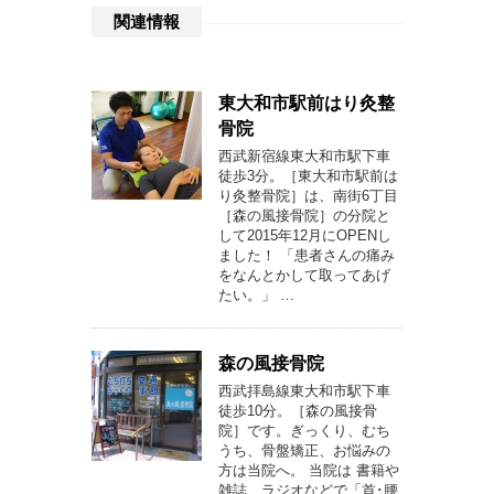
関連情報
東大和市駅前はり灸整
骨院
西武新宿線東大和市駅下車
徒歩3分。［東大和市駅前は
り灸整骨院］は、南街6丁目
［森の風接骨院］の分院と
して2015年12月にOPENし
ました！ 「患者さんの痛み
をなんとかして取ってあげ
たい。」 …
森の風接骨院
西武拝島線東大和市駅下車
徒歩10分。［森の風接骨
院］です。ぎっくり、むち
うち、骨盤矯正、お悩みの
方は当院へ。 当院は 書籍や
雑誌、ラジオなどで「首･腰