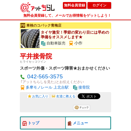
無料会員登録
ログイン
無料会員登録して、メールでお得情報をゲットしよう！
車検のコバック青梅店
タイヤ激安！季節の変わり目には早めの
準備をオススメします★
小作
自動車販売
平井接骨院
ヒライセッコツイン
スポーツ外傷・スポーツ障害★おまかせください
042-565-3575
｢アットちらしを見た｣とお伝えください
多摩モノレール 上北台駅
接骨院
お気に入り
友達に教える
トップ
メニュー