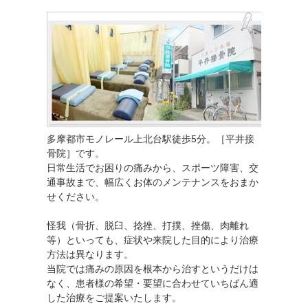
多摩都市モノレール上北台駅徒歩5分。［平井接
骨院］です。
日常生活でお困りの痛みから、スポーツ障害、交
通事故まで、幅広くお体のメンテナンスをおまか
せください。
怪我（骨折、脱臼、捻挫、打撲、挫傷、肉離れ
等）といっても、症状や来院した目的により治療
方法は異なります。
当院では痛みの原因を根本から治すというだけは
なく、患者様の希望・要望に合わせていちばん適
した治療をご提案いたします。