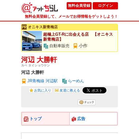
無料会員登録
ログイン
無料会員登録して、メールでお得情報をゲットしよう！
オニキス新青梅店
超極上GT-Rに出会える店 【オニキス
新青梅店】
小作
自動車販売
河辺 大勝軒
カベ タイショウケン
河辺 大勝軒
JR青梅線 河辺駅
らーめん
お気に入り
友達に教える
トップ
広告