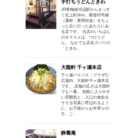
手打ちうどんときわ
JR青梅線河辺駅からまっす
ぐ北上約1km。都道63号線
（通称：豊岡街道）をちょ
っと左に行ったあたりにあ
る店です。 当店のいちばん
のオススメは、つけうど
ん。 なかでも店名ズバリの
「ときわ…
大龍軒 千ヶ瀬本店
千ヶ瀬バイパス〔プラザ5〕
広場内、大龍軒千ヶ瀬本店
です。 店舗の広さは大龍軒
でも一番。 気軽に入りやす
い雰囲気と、入口の食欲を
そそる写真に呼ばれるよう
に、お子様からお年寄りの
方、ご…
静蕎庵