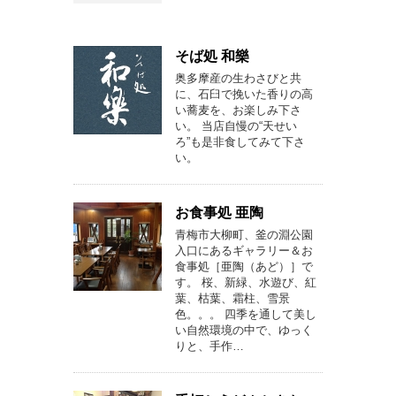
そば処 和樂
奥多摩産の生わさびと共
に、石臼で挽いた香りの高
い蕎麦を、お楽しみ下さ
い。 当店自慢の“天せい
ろ”も是非食してみて下さ
い。
お食事処 亜陶
青梅市大柳町、釜の淵公園
入口にあるギャラリー＆お
食事処［亜陶（あど）］で
す。 桜、新緑、水遊び、紅
葉、枯葉、霜柱、雪景
色。。。 四季を通して美し
い自然環境の中で、ゆっく
りと、手作…