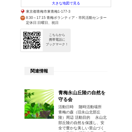
大きな地図で見る
東京都青梅市東青梅1-177-3
8:30～17:15 青梅ボランティア・市民活動センター
定休日:日曜日、祝日
こちらから
携帯電話に
ブックマーク！
関連情報
青梅永山丘陵の自然を
守る会
活動日時 随時活動場所
青梅の森（旧永山北部丘
陵）周辺 活動目的 永山北
部丘陵の自然を保護し、安
全で豊かな美しい里山づく