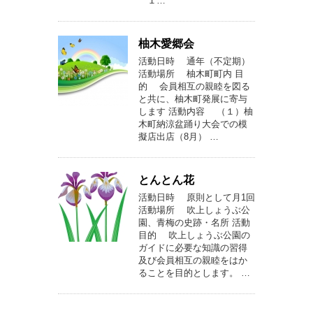
１…
柚木愛郷会
活動日時 通年（不定期）
活動場所 柚木町町内 目
的 会員相互の親睦を図る
と共に、柚木町発展に寄与
します 活動内容 （１）柚
木町納涼盆踊り大会での模
擬店出店（8月） …
とんとん花
活動日時 原則として月1回
活動場所 吹上しょうぶ公
園、青梅の史跡・名所 活動
目的 吹上しょうぶ公園の
ガイドに必要な知識の習得
及び会員相互の親睦をはか
ることを目的とします。 …