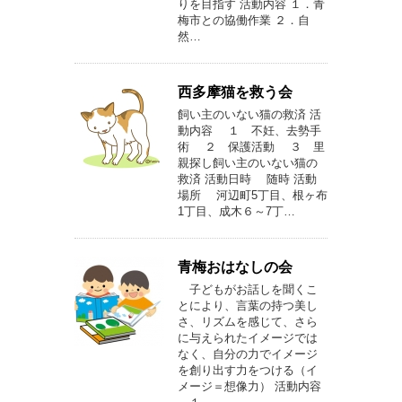
りを目指す 活動内容 １．青
梅市との協働作業 ２．自
然…
西多摩猫を救う会
飼い主のいない猫の救済 活
動内容 １ 不妊、去勢手
術 ２ 保護活動 ３ 里
親探し飼い主のいない猫の
救済 活動日時 随時 活動
場所 河辺町5丁目、根ヶ布
1丁目、成木６～7丁…
青梅おはなしの会
子どもがお話しを聞くこ
とにより、言葉の持つ美し
さ、リズムを感じて、さら
に与えられたイメージでは
なく、自分の力でイメージ
を創り出す力をつける（イ
メージ＝想像力） 活動内容