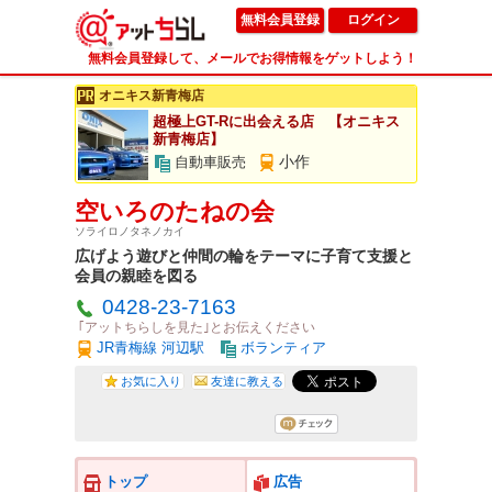
無料会員登録
ログイン
無料会員登録して、メールでお得情報をゲットしよう！
オニキス新青梅店
超極上GT-Rに出会える店 【オニキス
新青梅店】
小作
自動車販売
空いろのたねの会
ソライロノタネノカイ
広げよう遊びと仲間の輪をテーマに子育て支援と
会員の親睦を図る
0428-23-7163
｢アットちらしを見た｣とお伝えください
JR青梅線 河辺駅
ボランティア
お気に入り
友達に教える
トップ
広告