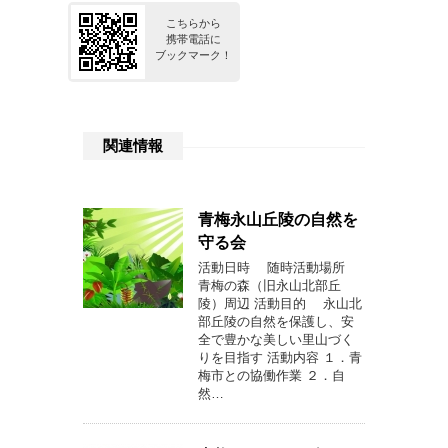
こちらから
携帯電話に
ブックマーク！
関連情報
青梅永山丘陵の自然を
守る会
活動日時 随時活動場所
青梅の森（旧永山北部丘
陵）周辺 活動目的 永山北
部丘陵の自然を保護し、安
全で豊かな美しい里山づく
りを目指す 活動内容 １．青
梅市との協働作業 ２．自
然…