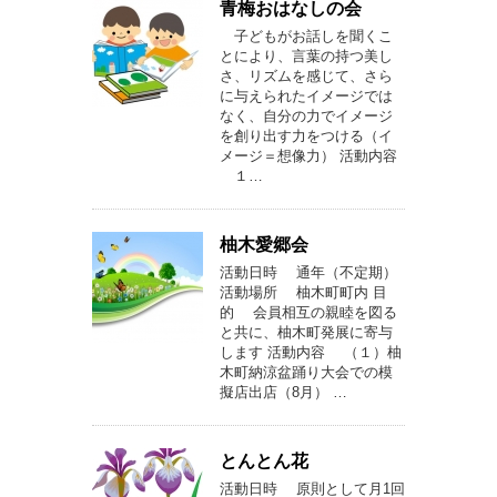
青梅おはなしの会
子どもがお話しを聞くこ
とにより、言葉の持つ美し
さ、リズムを感じて、さら
に与えられたイメージでは
なく、自分の力でイメージ
を創り出す力をつける（イ
メージ＝想像力） 活動内容
１…
柚木愛郷会
活動日時 通年（不定期）
活動場所 柚木町町内 目
的 会員相互の親睦を図る
と共に、柚木町発展に寄与
します 活動内容 （１）柚
木町納涼盆踊り大会での模
擬店出店（8月） …
とんとん花
活動日時 原則として月1回