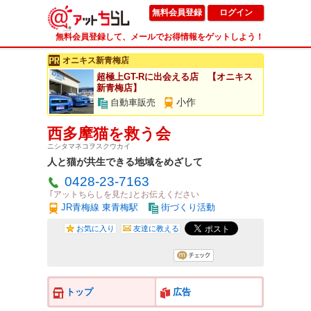
無料会員登録
ログイン
無料会員登録して、メールでお得情報をゲットしよう！
オニキス新青梅店
超極上GT-Rに出会える店 【オニキス
新青梅店】
小作
自動車販売
西多摩猫を救う会
ニシタマネコヲスクウカイ
人と猫が共生できる地域をめざして
0428-23-7163
｢アットちらしを見た｣とお伝えください
JR青梅線 東青梅駅
街づくり活動
お気に入り
友達に教える
トップ
広告