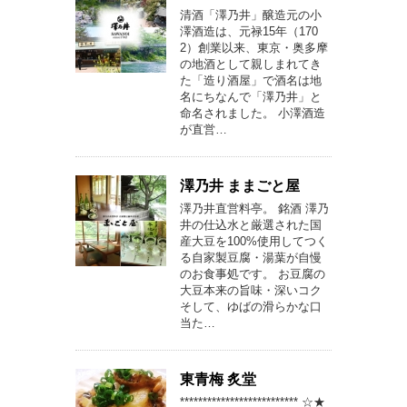
清酒「澤乃井」醸造元の小
澤酒造は、元禄15年（170
2）創業以来、東京・奥多摩
の地酒として親しまれてき
た「造り酒屋」で酒名は地
名にちなんで「澤乃井」と
命名されました。 小澤酒造
が直営…
澤乃井 ままごと屋
澤乃井直営料亭。 銘酒 澤乃
井の仕込水と厳選された国
産大豆を100%使用してつく
る自家製豆腐・湯葉が自慢
のお食事処です。 お豆腐の
大豆本来の旨味・深いコク
そして、ゆばの滑らかな口
当た…
東青梅 炙堂
************************** ☆★