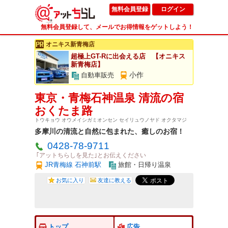
無料会員登録
ログイン
無料会員登録して、メールでお得情報をゲットしよう！
オニキス新青梅店
超極上GT-Rに出会える店 【オニキス
新青梅店】
小作
自動車販売
東京・青梅石神温泉 清流の宿
おくたま路
トウキョウ オウメイシガミオンセン セイリュウノヤド オクタマジ
多摩川の清流と自然に包まれた、癒しのお宿！
0428-78-9711
｢アットちらしを見た｣とお伝えください
JR青梅線 石神前駅
旅館・日帰り温泉
お気に入り
友達に教える
トップ
広告