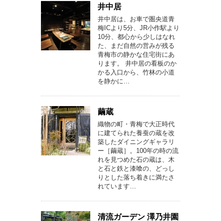
井中居
井中居は、お車で圏央道青
梅ICより5分、JR小作駅より
10分、都心から少しはなれ
た、まだ自然の営みが残る
青梅市の静かな住宅街にあ
ります。 井中居の看板のか
かる入口から、竹林の小道
を静かに…
繭蔵
織物の町・青梅で大正時代
に建てられた養蚕の蔵を改
築したダイニングギャラリ
ー［繭蔵］。100年の時の流
れを見つめた石の蔵は、木
と石と鉄と漆喰の、どっし
りとした落ち着きに満たさ
れています…
清流ガーデン 澤乃井園