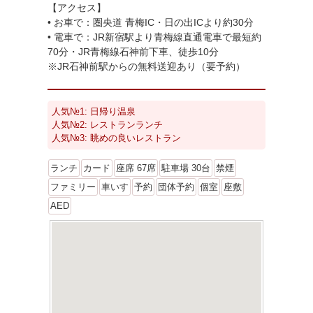
【アクセス】
• お車で：圏央道 青梅IC・日の出ICより約30分
• 電車で：JR新宿駅より青梅線直通電車で最短約
70分・JR青梅線石神前下車、徒歩10分
※JR石神前駅からの無料送迎あり（要予約）
人気№1: 日帰り温泉
人気№2: レストランランチ
人気№3: 眺めの良いレストラン
ランチ
カード
座席 67席
駐車場 30台
禁煙
ファミリー
車いす
予約
団体予約
個室
座敷
AED