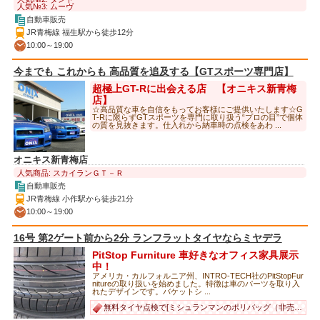
人気№3: ムーヴ
自動車販売
JR青梅線 福生駅から徒歩12分
10:00～19:00
今までも これからも 高品質を追及する【GTスポーツ専門店】
超極上GT-Rに出会える店 【オニキス新青梅
店】
☆高品質な車を自信をもってお客様にご提供いたします☆G
T-Rに限らずGTスポーツを専門に取り扱う“プロの目”で個体
の質を見抜きます。仕入れから納車時の点検をあわ ...
オニキス新青梅店
人気商品: スカイランＧＴ－Ｒ
自動車販売
JR青梅線 小作駅から徒歩21分
10:00～19:00
16号 第2ゲート前から2分 ランフラットタイヤならミヤデラ
PitStop Furniture 車好きなオフィス家具展示
中！
アメリカ・カルフォルニア州、INTRO-TECH社のPitStopFur
nitureの取り扱いを始めました。特徴は車のパーツを取り入
れたデザインです。バケットシ ...
無料タイヤ点検で[ミシュランマンのポリバッグ（非売品）] プレゼント！