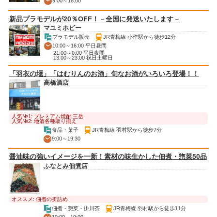
9:00～18:00
新品プラモデルが20％OFF！－全国に発送いたします－
マユミホビー
プラモデル販売
JR青梅線 小作駅から徒歩12分
10:00～16:00 平日昼間
21:00～0:00 平日夜間
13:00～23:00 祝日土曜日
「羽衣の堰」「はむりんのお酒」旬なお酒がいろいろ登場！！
高橋酒店
人気№1: プレミアム焼酎 三岳
人気№2: 地酒各種取り揃え
食品・菓子
JR青梅線 羽村駅から徒歩7分
9:00～19:30
醤油味の強いイメージを一新！素材の味生かした佃煮・惣菜50品
ふなとみ佃煮店
オススメ: 佃煮の折詰め
佃煮・惣菜・掛川茶
JR青梅線 羽村駅から徒歩11分
10:00～19:00