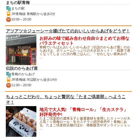
まちの駅青梅
まちの駅
JR青梅線 青梅駅から徒歩2分
10:00～20:00
アツアツ☆ジューシー☆揚げたてのおいしいからあげをどうぞ！
お好みの味で組み合わせ自由☆まとめてお得な
バラエティセット
青梅でいちばんおいしいからあげ［伝説のからあげ屋］のか
らあげは、ボリュームたっぷりの大き目カット！・残業で遅
くなってしまった日の晩ごはんに。・せわしない昼休みの
...
伝説のからあげ屋
青梅のからあげ
JR青梅線 河辺駅から徒歩14分
11:00～20:00
ちょっとこだわり、ちょっと贅沢な「たまご倶楽部」へようこ
そ！
地元で大人気! 「青梅ロール」「生カステラ」
好評発売中!
たまご倶楽部の濃厚玉子と厳選素材を使用したスィーツが大
人気！☆青梅ロール・生カステラ☆好評発売中！青梅にあ
る、たまご倶楽部店舗のほか、移動販売やオンラインショッ
...