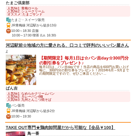
たまご倶楽部
人気№1: 青梅ロール
人気№2: シュークリーム
オススメ: たまごサンド
たまご・スイーツ販売
JR青梅線 河辺駅から徒歩13分
10:00～18:30 店舗
10:00～17:00 喫茶 (Lo. 16:30)
河辺駅前☆地域の方に愛される、口コミで評判のいいパン屋さん
♪
【期間限定】毎月1日は☆パン吉day☆300円分
の割引券をプレゼント♪
毎月1日は、パン吉dayです！当店の商品を600円お買い上げ
毎に、300円分の割引券をプレゼント！2015年6月～9月まで
の期間限定ですので、ぜひご来店ください ...
ぱん吉
人気№1: なめらかクリームパン
人気№2: カレーパン4種
人気№3: 九州とんこつ焼そば
パン販売
JR青梅線 河辺駅から徒歩2分
10:00～19:30
TAKE OUT専門★鶏肉卸問屋だから可能な【全品￥100】
鳥一番