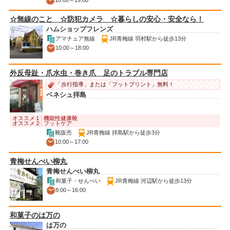
☆無線のこと ☆防犯カメラ ☆暮らしの安心・安全なら！
ハムショップフレンズ
アマチュア無線
JR青梅線 羽村駅から徒歩13分
10:00～18:00
外反母趾・爪水虫・巻き爪 足のトラブル専門店
「歩行指導」または「フットプリント」無料！
ベネシュ拝島
オススメ１: 機能性健康靴
オススメ２: フットケア
靴販売
JR青梅線 拝島駅から徒歩3分
10:00～17:00
青梅せんべい柳丸
青梅せんべい柳丸
和菓子・せんべい
JR青梅線 河辺駅から徒歩13分
8:00～16:00
和菓子のは万の
は万の