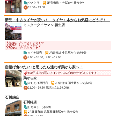
やきとり
JR青梅線 小作駅から徒歩4分
15:00～19:00
新品・中古タイヤが安い！ タイヤ１本からお気軽にどうぞ！
ミスタータイヤマン 福生店
人気№1: ブリヂストンタイヤ
人気№2: ミシュランタイヤ
人気№3: ヨコハマタイヤ
タイヤ販売
JR青梅線 牛浜駅から徒歩9分
9:00～18:00、9:00～17:00
唐揚げ食べたい♪と思ったら迷わず鶏から家へ！
500円以上お買い上げでからあげ1個サービスします！
鶏から家
からあげ専門店
JR青梅線 福生駅から徒歩9分
11:00～19:30 電話注文は19:00迄
石川綿店
石川綿店
打ち直し・貸布団
JR五日市線 武蔵五日市駅から徒歩42分