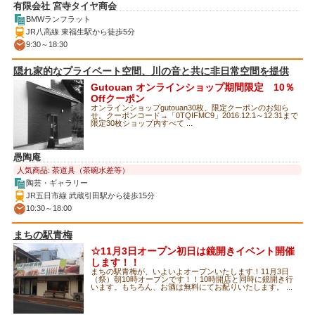
有限会社 宮寺タイヤ商会
BMWランフラット
JR八高線 東福生駅から徒歩5分
9:30～18:30
隠れ家的なプライベート空間、川の音と共に非日常空間を提供
Gutouan オンラインショップ期間限定 10％
Offクーポン
オンラインショップgutouan30枚、限定クーポンのお知ら
せ。クーポンコード→「0TQIFMC9」2016.12.1～12.31まで
限定30枚ショップ内すべて ...
愚陶庵
人気商品: 茶道具（茶碗水差等）
陶芸・ギャラリー
JR五日市線 武蔵引田駅から徒歩15分
10:30～18:00
まちの駅青梅
☆11月3日オープン初日は鏡開きイベント開催
します！！
まちの駅青梅が、いよいよオープンいたします！11月3日
（祭）朝10時オープンです！！10時開店と同時に鏡開き行
います。もちろん、お酒は無料にてお配りいたします。 ...