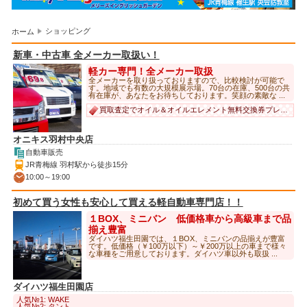
ショッピング
ホーム
新車・中古車 全メーカー取扱い！
軽カー専門！全メーカー取扱
全メーカーを取り扱っておりますので、比較検討が可能で
す。地域でも有数の大規模展示場。70台の在庫、500台の共
有在庫が、あなたをお待ちしております。笑顔の素敵な ...
買取査定でオイル＆オイルエレメント無料交換券プレゼント
オニキス羽村中央店
自動車販売
JR青梅線 羽村駅から徒歩15分
10:00～19:00
初めて買う女性も安心して買える軽自動車専門店！！
１BOX、ミニバン 低価格車から高級車まで品
揃え豊富
ダイハツ福生田園では、１BOX、ミニバンの品揃えが豊富
です。低価格（￥100万以下）～￥200万以上の車まで様々
な車種をご用意しております。ダイハツ車以外も取扱 ...
ダイハツ福生田園店
人気№1: WAKE
人気№2: タント