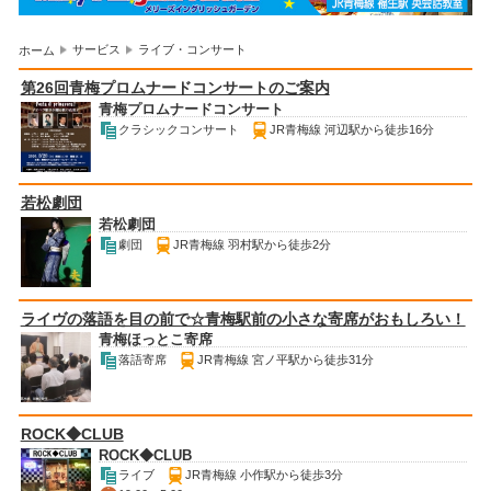
サービス
ライブ・コンサート
ホーム
第26回青梅プロムナードコンサートのご案内
青梅プロムナードコンサート
クラシックコンサート
JR青梅線 河辺駅から徒歩16分
若松劇団
若松劇団
劇団
JR青梅線 羽村駅から徒歩2分
ライヴの落語を目の前で☆青梅駅前の小さな寄席がおもしろい！
青梅ほっとこ寄席
落語寄席
JR青梅線 宮ノ平駅から徒歩31分
ROCK◆CLUB
ROCK◆CLUB
ライブ
JR青梅線 小作駅から徒歩3分