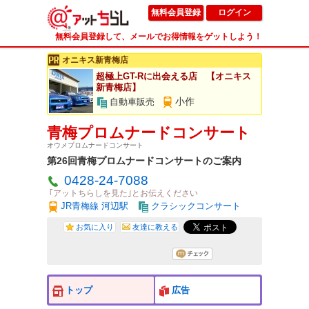
無料会員登録
ログイン
無料会員登録して、メールでお得情報をゲットしよう！
オニキス新青梅店
超極上GT-Rに出会える店 【オニキス
新青梅店】
小作
自動車販売
青梅プロムナードコンサート
オウメプロムナードコンサート
第26回青梅プロムナードコンサートのご案内
0428-24-7088
｢アットちらしを見た｣とお伝えください
JR青梅線 河辺駅
クラシックコンサート
お気に入り
友達に教える
トップ
広告