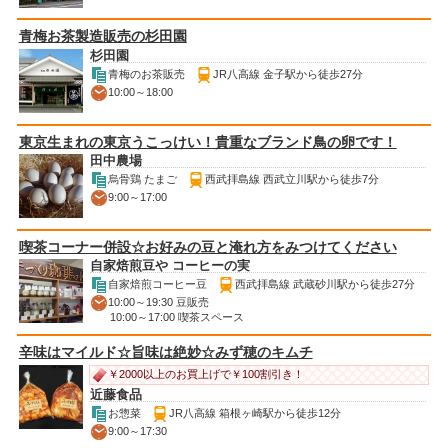
青梅お茶製造販売の杉田園
杉田園
青梅のお茶販売
JR八高線 金子駅から徒歩27分
10:00～18:00
東京生まれの東京うこっけい！貴重なブランド鳥の卵です！
田中農場
烏骨鶏 たまご
西武拝島線 西武立川駅から徒歩7分
9:00～17:00
喫茶コーナー併設☆お好みの豆と淹れ方をみつけてください
自家焙煎豆や コーヒーの実
自家焙煎コーヒー豆
西武拝島線 武蔵砂川駅から徒歩27分
10:00～19:30 豆販売
10:00～17:00 喫茶スペース
辛味はマイルド☆旨味は絶妙☆みず穂のキムチ
￥2000以上のお買上げで￥100割引き！
近藤食品
お惣菜
JR八高線 箱根ヶ崎駅から徒歩12分
9:00～17:30