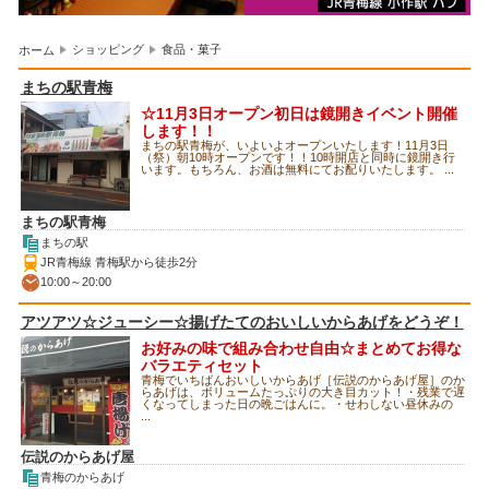
ショッピング
食品・菓子
ホーム
まちの駅青梅
☆11月3日オープン初日は鏡開きイベント開催
します！！
まちの駅青梅が、いよいよオープンいたします！11月3日
（祭）朝10時オープンです！！10時開店と同時に鏡開き行
います。もちろん、お酒は無料にてお配りいたします。 ...
まちの駅青梅
まちの駅
JR青梅線 青梅駅から徒歩2分
10:00～20:00
アツアツ☆ジューシー☆揚げたてのおいしいからあげをどうぞ！
お好みの味で組み合わせ自由☆まとめてお得な
バラエティセット
青梅でいちばんおいしいからあげ［伝説のからあげ屋］のか
らあげは、ボリュームたっぷりの大き目カット！・残業で遅
くなってしまった日の晩ごはんに。・せわしない昼休みの
...
伝説のからあげ屋
青梅のからあげ