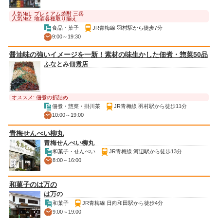
人気№1: プレミアム焼酎 三岳
人気№2: 地酒各種取り揃え
食品・菓子
JR青梅線 羽村駅から徒歩7分
9:00～19:30
醤油味の強いイメージを一新！素材の味生かした佃煮・惣菜50品
ふなとみ佃煮店
オススメ: 佃煮の折詰め
佃煮・惣菜・掛川茶
JR青梅線 羽村駅から徒歩11分
10:00～19:00
青梅せんべい柳丸
青梅せんべい柳丸
和菓子・せんべい
JR青梅線 河辺駅から徒歩13分
8:00～16:00
和菓子のは万の
は万の
和菓子
JR青梅線 日向和田駅から徒歩4分
9:00～19:00