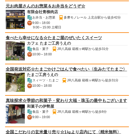
元お肉屋さんのお惣菜＆お弁当をどうぞ☆
有限会社青柳肉店
お弁当・お惣菜
多摩モノレール 上北台駅から徒歩42分
9:00～18:00
9:00～15:00 土曜日
食べたら幸せになる☆たまご屋のぜいたくスイーツ
カフェ たまご工房うえの
食品・菓子
JR八高線 箱根ヶ崎駅から徒歩31分
10:00～18:00
全国発送対応☆たまごかけごはんで食べたい〈生みたてたまご〉
たまご工房うえの
スィーツ・たまご
JR八高線 箱根ヶ崎駅から徒歩31分
10:00～18:00
真味探求☆季節の和菓子・変わり大福・珠玉の最中もございます
和菓子の伊勢屋
食品・菓子
JR八高線 箱根ヶ崎駅から徒歩8分
9:00～19:00
全国こだわりの玄米量り売り☆1㎏より店内にて〈精米無料〉