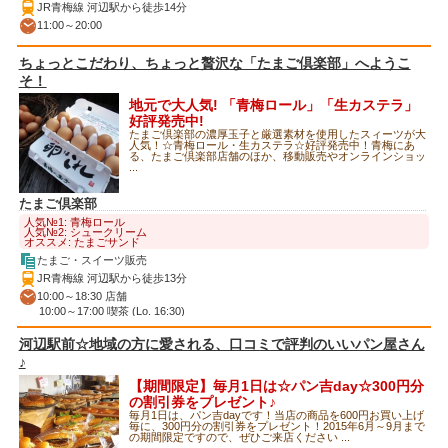
JR青梅線 河辺駅から徒歩14分
11:00～20:00
ちょっとこだわり、ちょっと贅沢な「たまご倶楽部」へようこ
そ！
地元で大人気! 「青梅ロール」「生カステラ」
好評発売中!
たまご倶楽部の濃厚玉子と厳選素材を使用したスィーツが大
人気！☆青梅ロール・生カステラ☆好評発売中！青梅にあ
る、たまご倶楽部店舗のほか、移動販売やオンラインショッ
...
たまご倶楽部
人気№1: 青梅ロール
人気№2: シュークリーム
オススメ: たまごサンド
たまご・スイーツ販売
JR青梅線 河辺駅から徒歩13分
10:00～18:30 店舗
10:00～17:00 喫茶 (Lo. 16:30)
河辺駅前☆地域の方に愛される、口コミで評判のいいパン屋さん
♪
【期間限定】毎月1日は☆パン吉day☆300円分
の割引券をプレゼント♪
毎月1日は、パン吉dayです！当店の商品を600円お買い上げ
毎に、300円分の割引券をプレゼント！2015年6月～9月まで
の期間限定ですので、ぜひご来店ください ...