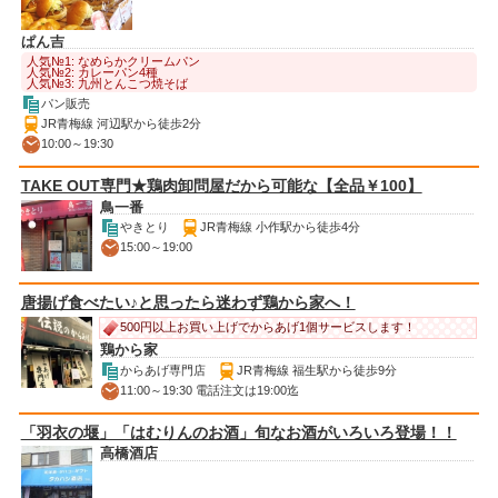
ぱん吉
人気№1: なめらかクリームパン
人気№2: カレーパン4種
人気№3: 九州とんこつ焼そば
パン販売
JR青梅線 河辺駅から徒歩2分
10:00～19:30
TAKE OUT専門★鶏肉卸問屋だから可能な【全品￥100】
鳥一番
やきとり
JR青梅線 小作駅から徒歩4分
15:00～19:00
唐揚げ食べたい♪と思ったら迷わず鶏から家へ！
500円以上お買い上げでからあげ1個サービスします！
鶏から家
からあげ専門店
JR青梅線 福生駅から徒歩9分
11:00～19:30 電話注文は19:00迄
「羽衣の堰」「はむりんのお酒」旬なお酒がいろいろ登場！！
高橋酒店