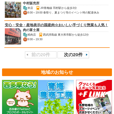
中村販売所
米店
JR青梅線 羽村駅から徒歩3分
8:00～19:00 春祭り、夏まつり等のイベント時の配達休み
安心・安全・産地表示の国産肉☆おいしい手づくり惣菜も人気！
肉の富士屋
精肉店
西武拝島線 東大和市駅から徒歩12分
9:00～19:30
前の20件
次の20件
地域のお知らせ