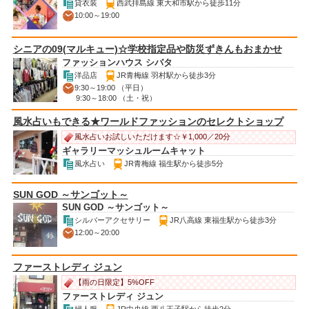
貸衣装
西武拝島線 東大和市駅から徒歩11分
10:00～19:00
シニアの09(マルキュー)☆学校指定品や防災ずきんもおまかせ
ファッションハウス シバタ
洋品店
JR青梅線 羽村駅から徒歩3分
9:30～19:00 （平日）
9:30～18:00 （土・祝）
風水占いもできる★ワールドファッションのセレクトショップ
風水占いお試しいただけます☆￥1,000／20分
ギャラリーマッシュルームキャット
風水占い
JR青梅線 福生駅から徒歩5分
SUN GOD ～サンゴット～
SUN GOD ～サンゴット～
シルバーアクセサリー
JR八高線 東福生駅から徒歩3分
12:00～20:00
ファーストレディ ジュン
【雨の日限定】5%OFF
ファーストレディ ジュン
婦人服
JR中央線 西八王子駅から徒歩2分