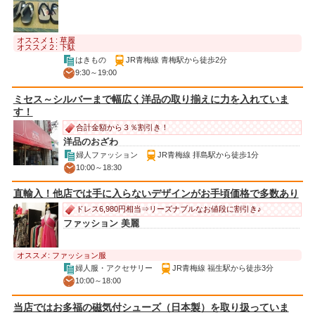
オススメ１: 草履
オススメ２: 下駄
はきもの
JR青梅線 青梅駅から徒歩2分
9:30～19:00
ミセス～シルバーまで幅広く洋品の取り揃えに力を入れていま
す！
合計金額から３％割引き！
洋品のおざわ
婦人ファッション
JR青梅線 拝島駅から徒歩1分
10:00～18:30
直輸入！他店では手に入らないデザインがお手頃価格で多数あり
ドレス6,980円相当⇒リーズナブルなお値段に割引き♪
ファッション 美麗
オススメ: ファッション服
婦人服・アクセサリー
JR青梅線 福生駅から徒歩3分
10:00～18:00
当店ではお多福の磁気付シューズ（日本製）を取り扱っていま