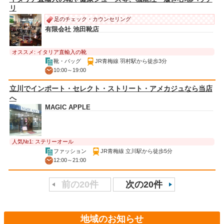
リ
足のチェック・カウンセリング
有限会社 池田靴店
オススメ: イタリア直輸入の靴
靴・バッグ
JR青梅線 羽村駅から徒歩3分
10:00～19:00
立川でインポート・セレクト・ストリート・アメカジュなら当店
へ
MAGIC APPLE
人気№1: ステリーオール
ファッション
JR青梅線 立川駅から徒歩5分
12:00～21:00
前の20件
次の20件
地域のお知らせ