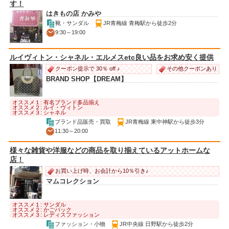
す！
はきもの店 かみや
靴・サンダル
JR青梅線 青梅駅から徒歩2分
9:30～19:00
ルイヴィトン・シャネル・エルメスetc良い品をお求め安く提供
その他クーポンあり
クーポン提示で 30％ off ♪
BRAND SHOP【DREAM】
オススメ１: 有名ブランド多品揃え
オススメ２: ルイ・ヴィトン
オススメ３: シャネル
ブランド品販売・買取
JR青梅線 東中神駅から徒歩3分
11:30～20:00
様々な雑貨や洋服などの商品を取り揃えているアットホームな
店！
お買い上げ時、お会計から10％引き♪
マムコレクション
オススメ１: サンダル
オススメ２: かごバック
オススメ３: レディスファッション
ファッション・小物
JR中央線 日野駅から徒歩2分