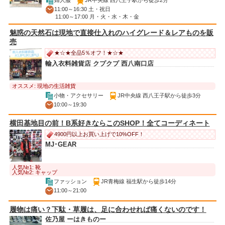
11:00～16:30 土・祝日
11:00～17:00 月・火・水・木・金
魅惑の天然石は現地で直接仕入れのハイグレード＆レアものを販
売
★☆★全品5％オフ！★☆★
輸入衣料雑貨店 クプクプ 西八南口店
オススメ: 現地の生活雑貨
小物・アクセサリー
JR中央線 西八王子駅から徒歩3分
10:00～19:30
横田基地目の前！B系好きならこのSHOP！全てコーディネート
4900円以上お買い上げで10%OFF！
MJ･GEAR
人気№1: 靴
人気№2: キャップ
ファッション
JR青梅線 福生駅から徒歩14分
11:00～21:00
履物は痛い？下駄・草履は、足に合わせれば痛くないのです！
佐乃屋 ーはきものー