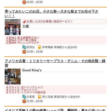
10:00～20:00
寄ってみたいこのお店。小さな祭～大きな祭までお任せ下さ
い！！
お買い上げのお客様に粗品サービス！
力屋
人気№1: 富士姿乗馬ズボン
人気№2: 江戸一祭り用品
人気№3: マンシングウェア
祭用品
JR青梅線 青梅駅から徒歩4分
10:00～19:00
アメリカ古着・ミリタリーサープラス・デニム・その他衣類・雑
貨
Good King’s
オススメ１: ボーリングシャツ
オススメ２: アロハシャツ
オススメ３: ミリタリーの放出品
古着屋
JR八高線 東福生駅から徒歩3分
12:00～20:00
イタリア直輸入の靴や健康シューズ等、機能性・履き心地バッチ