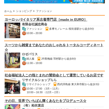
ショッピング
ファッション
ホーム
ヨーロッパ/イタリア系古着専門店［made in EURO］
有限会社誠忠商会
ファッション
多摩モノレール 桜街道駅から徒歩9分
10:00～20:00
スーツから雑貨まであなたのおしゃれをトータルコーディネート
☆
ロゼパリス
婦人服
JR青梅線 羽村駅から徒歩8分
11:00～19:00
社会福祉法人この指とまれの賛助会として運営しているお店です
リサイクルショップらら
リサイクルショップ
西武拝島線 東大和市駅から徒歩3分
10:00～17:00 （3月～11月）
10:00～16:30 （12月～2月）
その日、世界でいちばん輝くあなたをプロデュース☆
（有）柏衣裳店