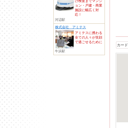
げ検査までマンシ
ョン・戸建・商業
施設に幅広く対
応！
河辺駅
株式会社 アミテス
アミテスに携わる
全ての人々が笑顔
で過ごせるために
カード
牛浜駅