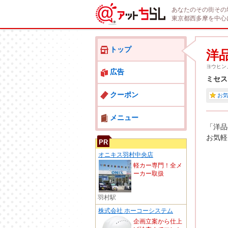
あなたのその街その
東京都西多摩を中心
トップ
洋
ヨウヒン
広告
ミセス
クーポン
お
メニュー
「洋品
お気軽
PR
オニキス羽村中央店
軽カー専門！全メ
ーカー取扱
羽村駅
株式会社 ホーコーシステム
企画立案から仕上