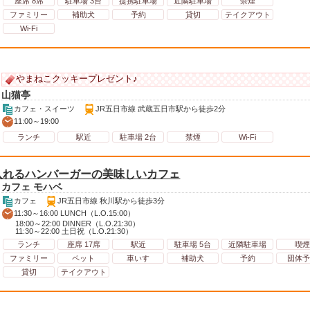
座席 8席
駐車場 3台
提携駐車場
近隣駐車場
禁煙
ファミリー
補助犬
予約
貸切
テイクアウト
Wi-Fi
やまねこクッキープレゼント♪
山猫亭
カフェ・スイーツ
JR五日市線 武蔵五日市駅から徒歩2分
11:00～19:00
ランチ
駅近
駐車場 2台
禁煙
Wi-Fi
入れるハンバーガーの美味しいカフェ
カフェ モハベ
カフェ
JR五日市線 秋川駅から徒歩3分
11:30～16:00 LUNCH（L.O.15:00）
18:00～22:00 DINNER（L.O.21:30）
11:30～22:00 土日祝（L.O.21:30）
ランチ
座席 17席
駅近
駐車場 5台
近隣駐車場
喫煙
ファミリー
ペット
車いす
補助犬
予約
団体予
貸切
テイクアウト