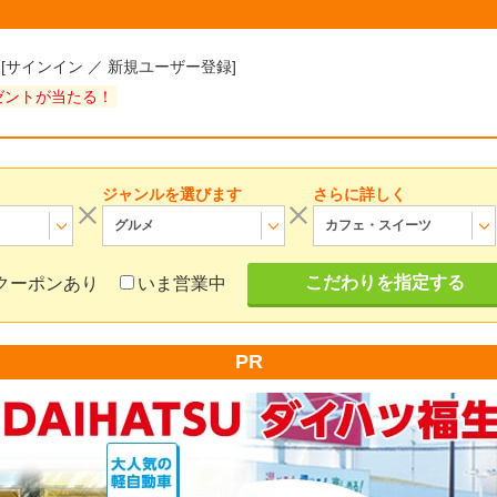
様
[
サインイン
／
新規ユーザー登録
]
ゼントが当たる！
ジャンルを選びます
さらに詳しく
グルメ
カフェ・スイーツ
こだわりを指定する
クーポンあり
いま営業中
PR