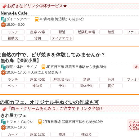
お好きなドリンク➀杯サービス★
Nana-la Cafe
ダイニングバー
JR青梅線 河辺駅から徒歩6分
18:00～0:00
ランチ
座席 22席
駅近
近隣駐車場
禁煙
ファミ
補助犬
貸切
テイクアウト
な自然の中で、ピザ焼きを体験してみませんか？
無心庵 【深沢小屋】
オ
喫茶・体験・ライブ
JR五日市線 武蔵五日市駅から徒歩28分
10:00～17:00 ※天候により変更あり
ランチ
座席 40席
駐車場 4台
送迎
分煙
ファミ
ペット
補助犬
予約
団体予約
貸切
屋の和カフェ。オリジナル手ぬぐいの作成も可
「白玉・クリームあんみつ」ご注文でドリンク半額 !!
きれ屋カフェ
オスス
カフェ・てぬぐい
JR五日市線 武蔵五日市駅から徒歩10分
人気№
10:00～19:00
人気№
カード
座席 12席
喫煙
補助犬