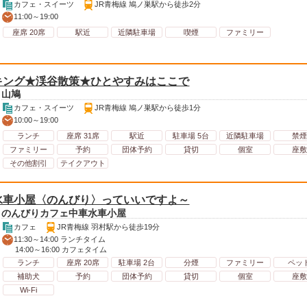
カフェ・スイーツ
JR青梅線 鳩ノ巣駅から徒歩2分
11:00～19:00
座席 20席
駅近
近隣駐車場
喫煙
ファミリー
キング★渓谷散策★ひとやすみはここで
山鳩
カフェ・スイーツ
JR青梅線 鳩ノ巣駅から徒歩1分
10:00～19:00
ランチ
座席 31席
駅近
駐車場 5台
近隣駐車場
禁煙
ファミリー
予約
団体予約
貸切
個室
座敷
その他割引
テイクアウト
水車小屋〈のんびり〉っていいですよ～
のんびりカフェ中車水車小屋
カフェ
JR青梅線 羽村駅から徒歩19分
11:30～14:00 ランチタイム
14:00～16:00 カフェタイム
ランチ
座席 20席
駐車場 2台
分煙
ファミリー
ペッ
補助犬
予約
団体予約
貸切
個室
座敷
Wi-Fi