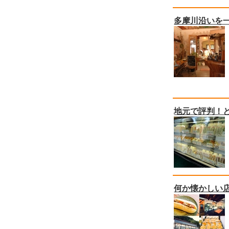
多摩川沿いを
地元で評判！
何か懐かしい