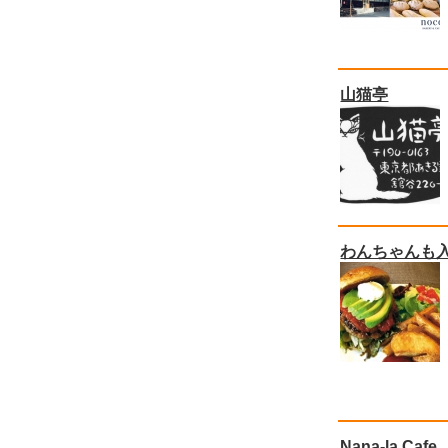
山猫亭
わんちゃんも
Nana-la Cafe