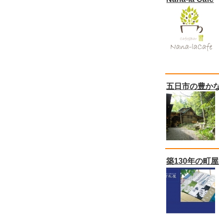
五日市の豊か
築130年の町