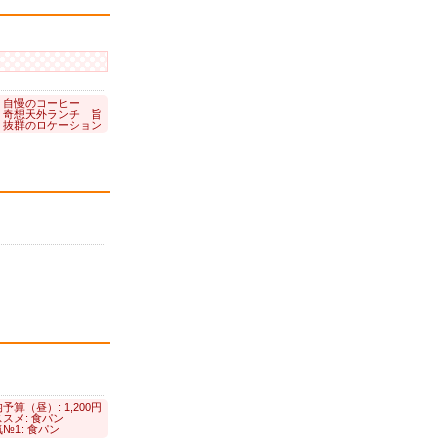
: 自慢のコーヒー
: 奇想天外ランチ 旨
: 抜群のロケーション
予算（昼）: 1,200円
スメ: 食パン
№1: 食パン