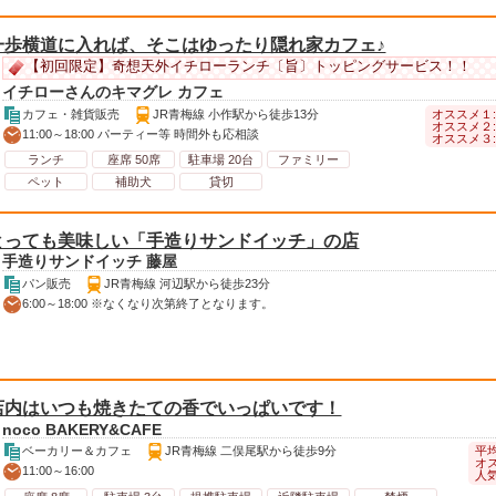
一歩横道に入れば、そこはゆったり隠れ家カフェ♪
【初回限定】奇想天外イチローランチ〔旨〕トッピングサービス！！
イチローさんのキマグレ カフェ
オススメ１
カフェ・雑貨販売
JR青梅線 小作駅から徒歩13分
オススメ２
11:00～18:00 パーティー等 時間外も応相談
オススメ３
ランチ
座席 50席
駐車場 20台
ファミリー
ペット
補助犬
貸切
とっても美味しい「手造りサンドイッチ」の店
手造りサンドイッチ 藤屋
パン販売
JR青梅線 河辺駅から徒歩23分
6:00～18:00 ※なくなり次第終了となります。
店内はいつも焼きたての香でいっぱいです！
noco BAKERY&CAFE
平均
ベーカリー＆カフェ
JR青梅線 二俣尾駅から徒歩9分
オス
11:00～16:00
人気