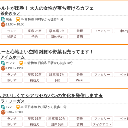
キルトが圧巻！ 大人の女性が落ち着けるカフェ
茶房きると
喫茶
JR青梅線 羽村駅から徒歩10分
11:00～18:00
ランチ
座席 25席
駐車場 2台
禁煙
ファミリー
車い
補助犬
予約
団体予約
貸切
ューと心地よい空間 雑貨や野菜も売ってます！
アイムホーム
カフェ
JR青梅線 日向和田駅から徒歩10分
11:00～19:00
ランチ
座席 30席
駐車場 7台
分煙
ファミリー
ペッ
車いす
補助犬
予約
Wi-Fi
ら おいしくてシアワセなパンの文化を発信します★
ラ・フーガス
パン
JR五日市線 秋川駅から徒歩19分
8:30～18:00
ランチ
座席 36席
駐車場 10台
禁煙
ファミリー
ペッ
車いす
補助犬
団体予約
貸切
テイクアウト