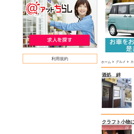
利用規約
グルメ
カ
ホーム
酒処 絆
クラフト小物