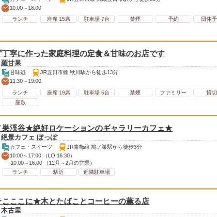
10:00～18:00
ランチ
座席 15席
駐車場 7台
禁煙
予約
団体予
ず丁寧に作った家庭料理の定食＆甘味のお店です
羅甘果
甘味処
JR五日市線 秋川駅から徒歩13分
11:30～19:00
ランチ
座席 19席
駐車場 5台
禁煙
ファミリー
貸切
座敷
ノ巣渓谷★絶好ロケーションのギャラリーカフェ★
絶景カフェ ぽっぽ
カフェ・スイーツ
JR青梅線 鳩ノ巣駅から徒歩3分
10:00～17:00 （LO 16:30）
10:00～16:00 （12月～2月の営業）
ランチ
駅近
近隣駐車場
そこここに★木とたばことコーヒーの薫る店
木古里