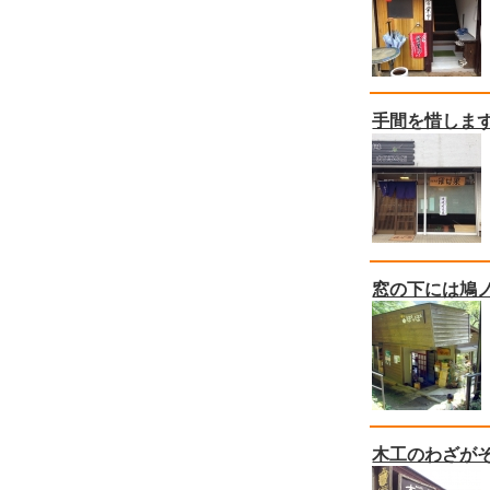
手間を惜しま
窓の下には鳩
木工のわざが