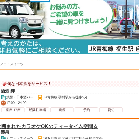
フェ・スイーツ
旬な日本酒をサービス！
酒処 絆
焼酎・日本酒バー
JR青梅線 羽村駅から徒歩5分
17:00～24:00
座席 17席
近隣駐車場
喫煙
予約
貸切
に囲まれたカラオケOKのティータイム空間☆
榮泉
カフェ・スイーツ
JR五日市線 武蔵五日市駅から徒歩30分