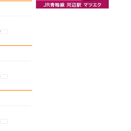
す
ト
ト