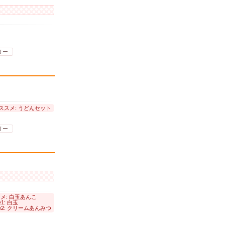
リー
ススメ: うどんセット
リー
メ: 白玉あんこ
1: 白玉
2: クリームあんみつ