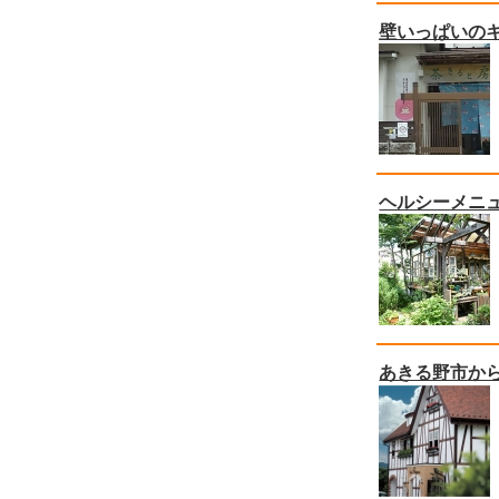
壁いっぱいの
ヘルシーメニ
あきる野市か