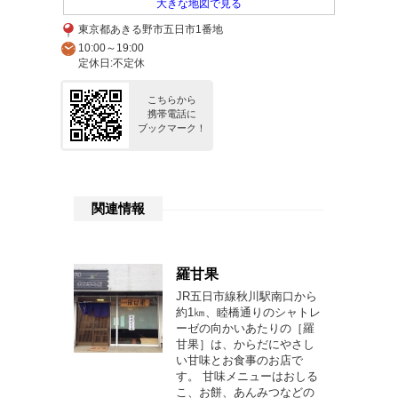
大きな地図で見る
東京都あきる野市五日市1番地
10:00～19:00
定休日:不定休
こちらから
携帯電話に
ブックマーク！
関連情報
羅甘果
JR五日市線秋川駅南口から
約1㎞、睦橋通りのシャトレ
ーゼの向かいあたりの［羅
甘果］は、からだにやさし
い甘味とお食事のお店で
す。 甘味メニューはおしる
こ、お餅、あんみつなどの