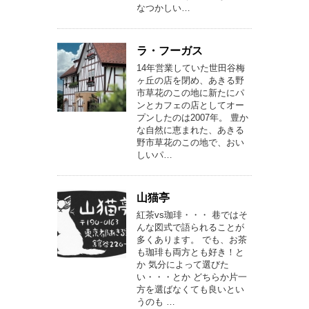
なつかしい…
ラ・フーガス
14年営業していた世田谷梅
ヶ丘の店を閉め、あきる野
市草花のこの地に新たにパ
ンとカフェの店としてオー
プンしたのは2007年。 豊か
な自然に恵まれた、あきる
野市草花のこの地で、おい
しいパ…
山猫亭
紅茶vs珈琲・・・ 巷ではそ
んな図式で語られることが
多くあります。 でも、お茶
も珈琲も両方とも好き！と
か 気分によって選びた
い・・・とか どちらか片一
方を選ばなくても良いとい
うのも …