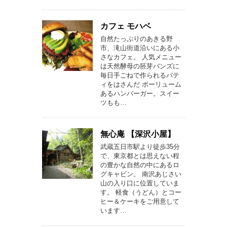
カフェ モハベ
自然たっぷりのあきる野
市、滝山街道沿いにある小
さなカフェ。 人気メニュー
は天然酵母の胚芽バンズに
毎日手ごねで作られるパテ
ィをはさんだ ボーリューム
あるハンバーガー。スイー
ツもも…
無心庵 【深沢小屋】
武蔵五日市駅より徒歩35分
で、東京都とは思えない程
の豊かな自然の中にあるロ
グキャビン。 南沢あじさい
山の入り口に位置していま
す。 軽食（うどん）とコー
ヒー＆ケーキをご用意して
います…