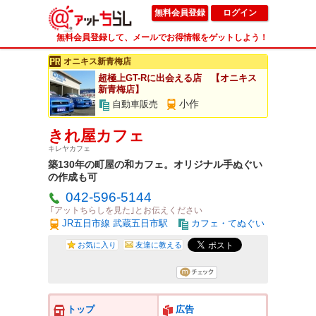
無料会員登録
ログイン
無料会員登録して、メールでお得情報をゲットしよう！
オニキス新青梅店
超極上GT-Rに出会える店 【オニキス
新青梅店】
小作
自動車販売
きれ屋カフェ
キレヤカフェ
築130年の町屋の和カフェ。オリジナル手ぬぐい
の作成も可
042-596-5144
｢アットちらしを見た｣とお伝えください
JR五日市線 武蔵五日市駅
カフェ・てぬぐい
お気に入り
友達に教える
トップ
広告