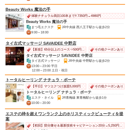
Beauty Works 魔法の手
体験ナチュラル両目100本まで!! 7350円→4980円
Beauty Works 魔法の手
まつ毛エクステ
JR中央線 西八王子駅から徒歩2分
9:00～18:00
タイ古式マッサージ SAVAIDEE 中野店
その他クーポンあり
【新規】65分以上のコース⇒500円オフ
タイ古式マッサージ SAVAIDEE 中野店
タイ古式マッサージ
JR中央線 中野駅から徒歩2分
13:00～23:00 平日
12:00～23:00 土日・祝日
トータルヒーリング ナチュラ・ボーテ
その他クーポンあり
【平日】マツエクつけ放題5,000円
トータルヒーリング ナチュラ・ボーテ
エステ・ネイル
JR青梅線 東青梅駅から徒歩1分
10:00～20:00
エステの枠を超えワンランク上のホリスティックビューティを提
案
【初回】部分痩せ＆最新技術キャビテーション20分→5,250円（半額）