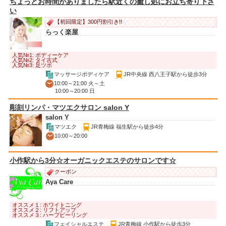
ちょっとお時間がありましたら駅近くの癒し処にお立ち寄り下さ
い
【初回限定】300円割引き!!
らっく楽屋
人気№1: ボディーケア
人気№2: タイ古式
人気№3: 足ツボ
マッサージボディケア
JR中央線 西八王子駅から徒歩3分
10:00～21:00 火～土
10:00～20:00 日
彫刻リンパ・マツエクサロン salon Y
salon Y
マツエク
JR青梅線 福生駅から徒歩4分
10:00～20:00
小作駅から3分☆オーガニックエステのサロンです☆
クーポン
Aya Care
オススメ１: ホワイトニング
オススメ２: リフトアップ
オススメ３: ハーブピーリング
フェイシャルエステ
JR青梅線 小作駅から徒歩3分