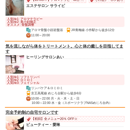
エステサロン サライビ
人気№1: アロマテラピー
人気№2: 美小顔矯正
オススメ: 骨盤調整
アロマ骨盤小顔岩盤浴
JR青梅線 小作駅から徒歩12分
11:00～20:00
気を流しながら体をトリートメント。心と体の癒しを目指してま
す
ヒーリングサロンあい
人気№1: ソフトリンパ
人気№2: ロミロミ
人気№3: フェイシャル
リンパケア＆ロミロミ
京王高尾線 めじろ台駅から徒歩6分
10:00～22:00 月・火・木・土・日
10:00～22:00 水・金（スポーツクラブNASめじろ台内）
完全予約制の自宅サロンです
【初回】全メニュー20％ OFF☆
ビューティー・愛琳