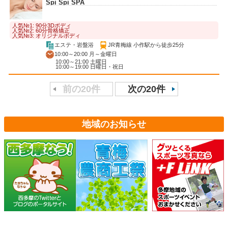
Spi Spi SPA
人気№1: 90分3Dボディ
人気№2: 60分骨格矯正
人気№3: オリジナルボディ
エステ・岩盤浴
JR青梅線 小作駅から徒歩25分
10:00～20:00 月～金曜日
10:00～21:00 土曜日
10:00～19:00 日曜日・祝日
前の20件
次の20件
地域のお知らせ