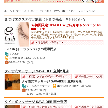
サービス
エステ（マツエク、脱毛、ボディケア、フェイシャル）
ホーム
まつげエクステ付け放題（下まつ毛込）￥6,980☆-☆
★初回限定10％OFF★ご紹介キャンペーン￥5
00OFF★
河辺のマツエク[E-Lash]2015年9月オープンの新店です!!みな
さまにご愛顧いただけますよう、お得なキャンペーンを実施
中☆新規のお客さま10％OFF☆初回 ...
♥ 学生割引 ￥500オフ♥
E-Lash (イーラッシュ) まつ毛専門店
マツエク
JR青梅線 河辺駅から徒歩13分
10:00～17:00 （受付）
タイ古式マッサージ SAVAIDEE 立川2号店
その他クーポンあり
【初回】タイ古式65分⇒500円オフ
タイ古式マッサージ SAVAIDEE 立川2号店
タイ古式マッサージ
JR中央線 立川駅から徒歩2分
13:00～23:00 平日
12:00～23:00 土日・祝日
タイ古式マッサージ SAVAIDEE 国分寺店
その他クーポンあり
【初回】タイ古式＋リフレセット60分以上⇒500円オフ