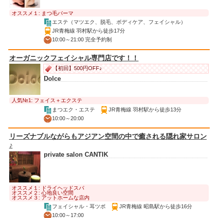
オススメ１: まつ毛パーマ
エステ（マツエク、脱毛、ボディケア、フェイシャル）
JR青梅線 羽村駅から徒歩17分
10:00～21:00 完全予約制
オーガニックフェイシャル専門店です！！
【初回】500円OFF♪
Dolce
人気№1: フェイス＋エクステ
まつエク・エステ
JR青梅線 羽村駅から徒歩13分
10:00～20:00
リーズナブルながらもアジアン空間の中で癒される隠れ家サロン
♪
private salon CANTIK
オススメ１: ドライヘッドスパ
オススメ２: 心地良い空間
オススメ３: アットホームな店内
フェイシャル・耳ツボ
JR青梅線 昭島駅から徒歩16分
10:00～17:00