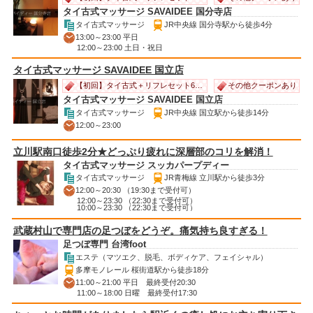
タイ古式マッサージ SAVAIDEE 国分寺店
タイ古式マッサージ
JR中央線 国分寺駅から徒歩4分
13:00～23:00 平日
12:00～23:00 土日・祝日
タイ古式マッサージ SAVAIDEE 国立店
その他クーポンあり
【初回】タイ古式＋リフレセット60分以上⇒500円オフ
タイ古式マッサージ SAVAIDEE 国立店
タイ古式マッサージ
JR中央線 国立駅から徒歩14分
12:00～23:00
立川駅南口徒歩2分★どっぷり疲れに深層部のコリを解消！
タイ古式マッサージ スッカパープディー
タイ古式マッサージ
JR青梅線 立川駅から徒歩3分
12:00～20:30 （19:30まで受付可）
12:00～23:30 （22:30まで受付可）
10:00～23:30 （22:30まで受付可）
武蔵村山で専門店の足つぼをどうぞ。痛気持ち良すぎる！
足つぼ専門 台湾foot
エステ（マツエク、脱毛、ボディケア、フェイシャル）
多摩モノレール 桜街道駅から徒歩18分
11:00～21:00 平日 最終受付20:30
11:00～18:00 日曜 最終受付17:30