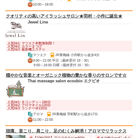
10:00～18:00
クオリティの高いアイラッシュサロン★羽村・小作に誕生★
Jewel Line
人気№1: マツエク本数無制限！
人気№2: カラーまつげ
人気№3: 最新機エステ☆
マツエク
JR青梅線 小作駅から徒歩4分
9:00～21:00 平日（最終受付 19：30）
9:00～18:00 日曜（最終受付 16：30）
穏やかな音楽とオーガニック植物の豊かな香りのサロンです☆
Thai massage salon ecoubio エクビオ
人気№1: Ｂコンディ～180分
人気№2: アロマオイル120分
人気№3: ランナーＭ120分
アロマ
JR青梅線 羽村駅から徒歩17分
11:00～22:00
頭痛、首こり、肩こり、足のむくみ解消！アロマでリラックス
その他クーポンあり
【10%OFF】アロマテラピー60分 3,500円 ⇒ 3,150円