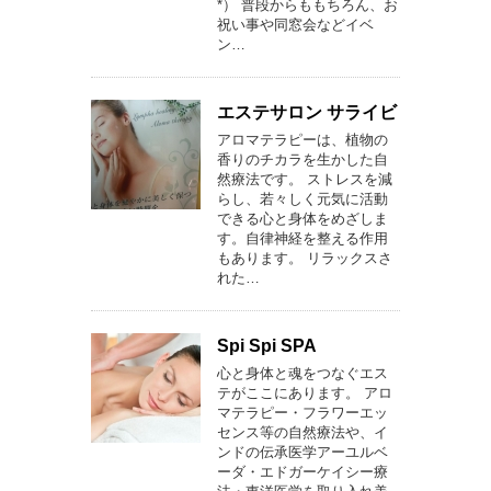
*） 普段からももちろん、お
祝い事や同窓会などイベ
ン…
エステサロン サライビ
アロマテラピーは、植物の
香りのチカラを生かした自
然療法です。 ストレスを減
らし、若々しく元気に活動
できる心と身体をめざしま
す。自律神経を整える作用
もあります。 リラックスさ
れた…
Spi Spi SPA
心と身体と魂をつなぐエス
テがここにあります。 アロ
マテラピー・フラワーエッ
センス等の自然療法や、イ
ンドの伝承医学アーユルベ
ーダ・エドガーケイシー療