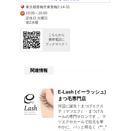
東京都青梅市東青梅2-14-31
10:00～20:00
定休日:火曜日
第2水曜
こちらから
携帯電話に
ブックマーク！
関連情報
E-Lash (イーラッシュ)
まつ毛専門店
河辺に誕生！まつげエクス
テ（マツエク）・まつげカ
ールの専門サロンです 。 マ
ツエクやカールで目元を華
やかに、パッと明るく（*^_^