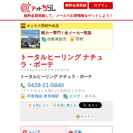
無料会員登録
ログイン
無料会員登録して、メールでお得情報をゲットしよう！
オニキス羽村中央店
軽カー専門！全メーカー取扱
羽村
自動車販売
トータルヒーリング ナチュ
ラ・ボーテ
トータルヒーリング ナチュラ ボーテ
トータルヒーリング ナチュラ・ボーテ
0428-21-5840
｢アットちらしを見た｣とお伝えください
JR青梅線 東青梅駅
エステ・ネイル
お気に入り
友達に教える
トップ
広告