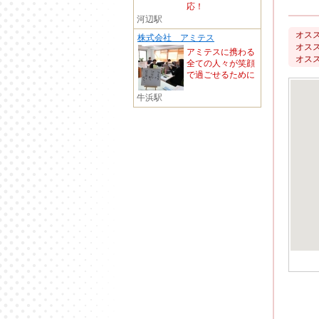
応！
河辺駅
オスス
株式会社 アミテス
オスス
アミテスに携わる
オスス
全ての人々が笑顔
で過ごせるために
牛浜駅