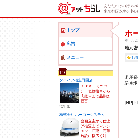
あなたのその街その
東京都西多摩を中心
トップ
ホ
ホームセ
広告
地元密
メニュー
お
PR
多摩都
ダイハツ福生田園店
駐車場
１BOX、ミニバ
ン 低価格車から
高級車まで品揃え
豊富
[HP] h
福生駅
株式会社 ホーコーシステム
企画立案から仕上
げ検査までマンシ
ョン・戸建・商業
施設に幅広く対