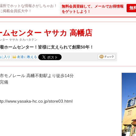
場所でホットな情報さがしちゃお！
無料会員登録して、メールでお得情報
無
に掲載会員拡大中！
をゲットしよう！
ームセンター ヤサカ 高幡店
ンター ヤサカ タカハタテン
着ホームセンター！皆様に支えられて創業50年！
気に入り
友達に教える
市モノレール 高幡不動駅より徒歩14分
完備
ttp://www.yasaka-hc.co.jp/store03.html