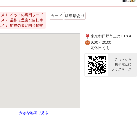
メ１: ペットの専門フード
カード
駐車場あり
メ２: 品揃え豊富な自転車
メ３: 鮮度の良い園芸植物
東京都日野市三沢1-18-4
9:00～20:00
定休日:なし
こちらから
携帯電話に
ブックマーク！
大きな地図で見る