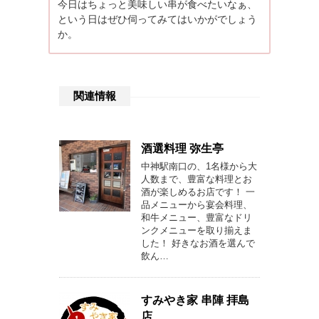
今日はちょっと美味しい串が食べたいなぁ、
という日はぜひ伺ってみてはいかがでしょう
か。
関連情報
酒選料理 弥生亭
中神駅南口の、1名様から大
人数まで、豊富な料理とお
酒が楽しめるお店です！ 一
品メニューから宴会料理、
和牛メニュー、豊富なドリ
ンクメニューを取り揃えま
した！ 好きなお酒を選んで
飲ん…
すみやき家 串陣 拝島
店