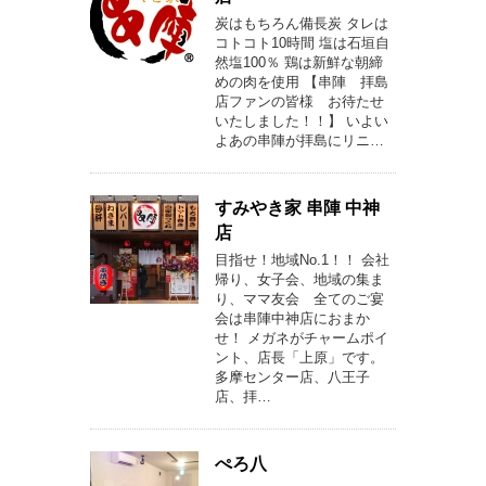
炭はもちろん備長炭 タレは
コトコト10時間 塩は石垣自
然塩100％ 鶏は新鮮な朝締
めの肉を使用 【串陣 拝島
店ファンの皆様 お待たせ
いたしました！！】 いよい
よあの串陣が拝島にリニ…
すみやき家 串陣 中神
店
目指せ！地域No.1！！ 会社
帰り、女子会、地域の集ま
り、ママ友会 全てのご宴
会は串陣中神店におまか
せ！ メガネがチャームポイ
ント、店長「上原」です。
多摩センター店、八王子
店、拝…
ぺろ八