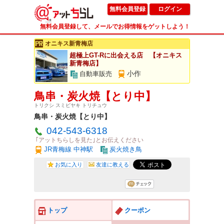
無料会員登録
ログイン
無料会員登録して、メールでお得情報をゲットしよう！
オニキス新青梅店
超極上GT-Rに出会える店 【オニキス
新青梅店】
小作
自動車販売
鳥串・炭火焼【とり中】
トリクシ スミビヤキ トリチュウ
鳥串・炭火焼【とり中】
042-543-6318
｢アットちらしを見た｣とお伝えください
JR青梅線 中神駅
炭火焼き鳥
お気に入り
友達に教える
トップ
クーポン