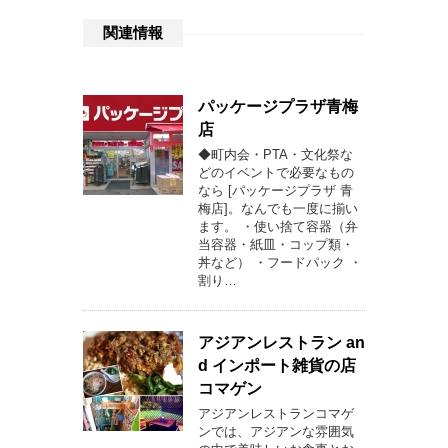
関連情報
パッケージプラザ青梅
店
◆町内会・PTA・文化祭な
どのイベントで必要なもの
なら [パッケージプラザ 青
梅店]。なんでも一度に揃い
ます。 ・使い捨て容器（弁
当容器・紙皿・コップ類・
丼など） ・フードパック ・
割り…
アジアンレストラン an
d インポート雑貨の店
コマゲン
アジアンレストランコマゲ
ンでは、アジアンな雰囲気