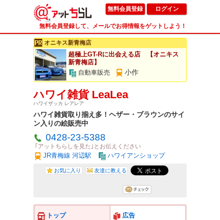
無料会員登録
ログイン
無料会員登録して、メールでお得情報をゲットしよう！
オニキス新青梅店
超極上GT-Rに出会える店 【オニキス
新青梅店】
小作
自動車販売
ハワイ雑貨 LeaLea
ハワイザッカ レアレア
ハワイ雑貨取り揃え多！ヘザー・ブラウンのサイ
ン入りの絵販売中
0428-23-5388
｢アットちらしを見た｣とお伝えください
JR青梅線 河辺駅
ハワイアンショップ
お気に入り
友達に教える
トップ
広告