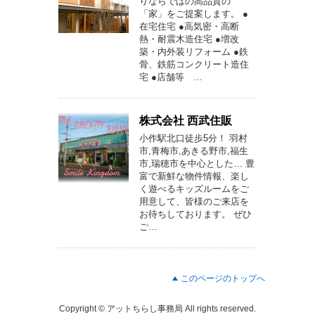
りならではの高品質の
「家」をご提案します。 ●
在宅住宅 ●高気密・高断
熱・耐震木造住宅 ●増改
築・内外装リフォーム ●鉄
骨、鉄筋コンクリート造住
宅 ●店舗等 …
株式会社 西武住販
小作駅北口徒歩5分！ 羽村
市,青梅市,あきる野市,福生
市,瑞穂市を中心とした… 豊
富で新鮮な物件情報、楽し
く遊べるキッズルームをご
用意して、皆様のご来店を
お待ちしております。 ぜひ
ご…
このページのトップへ
Copyright © アットちらし事務局 All rights reserved.