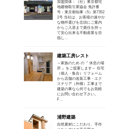
加盟団体：（社）東京都宅
地建物取引業協会 免許番
号：東京都知事（5）第7352
1号 当社は、お客様の速やか
な物件選びを念頭にご案内
からご入居まで責任を持っ
て安心出来る不動産業を目
指し…
建築工房レスト
～家族のため の『 休息の場
所 』をご提案します～ 住宅
（個人・集合）リフォーム
から店舗の改装工事・エク
ステリア（外構）工事まで
建築の事なら何でもお気軽
にお問い合わせ下さい。
F…
浦野建築
自然素材にこだわり、手作