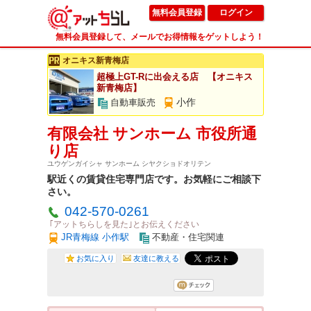
無料会員登録
ログイン
無料会員登録して、メールでお得情報をゲットしよう！
オニキス新青梅店
超極上GT-Rに出会える店 【オニキス
新青梅店】
小作
自動車販売
有限会社 サンホーム 市役所通
り店
ユウゲンガイシャ サンホーム シヤクショドオリテン
駅近くの賃貸住宅専門店です。お気軽にご相談下
さい。
042-570-0261
｢アットちらしを見た｣とお伝えください
JR青梅線 小作駅
不動産・住宅関連
お気に入り
友達に教える