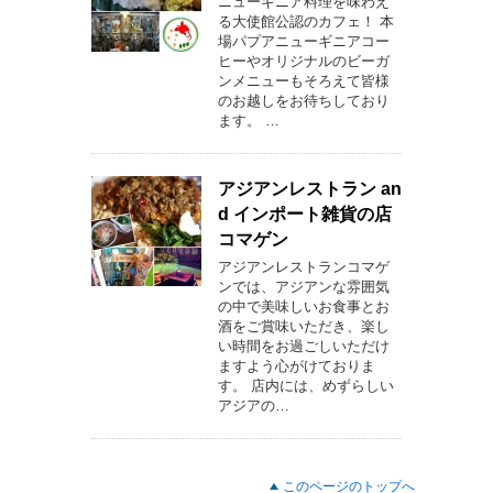
ニューギニア料理を味わえ
る大使館公認のカフェ！ 本
場パプアニューギニアコー
ヒーやオリジナルのビーガ
ンメニューもそろえて皆様
のお越しをお待ちしており
ます。 …
アジアンレストラン an
d インポート雑貨の店
コマゲン
アジアンレストランコマゲ
ンでは、アジアンな雰囲気
の中で美味しいお食事とお
酒をご賞味いただき、楽し
い時間をお過ごしいただけ
ますよう心がけておりま
す。 店内には、めずらしい
アジアの…
このページのトップへ