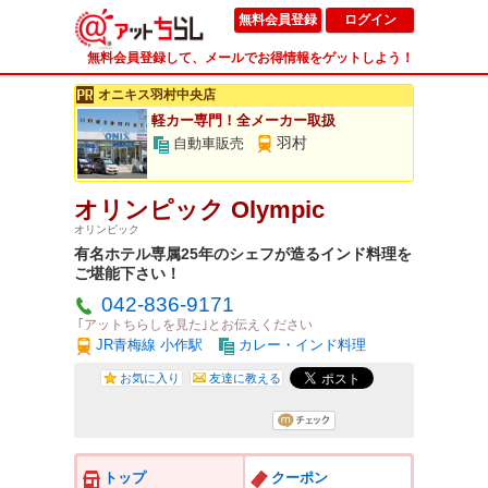
無料会員登録
ログイン
無料会員登録して、メールでお得情報をゲットしよう！
オニキス羽村中央店
軽カー専門！全メーカー取扱
羽村
自動車販売
オリンピック Olympic
オリンピック
有名ホテル専属25年のシェフが造るインド料理を
ご堪能下さい！
042-836-9171
｢アットちらしを見た｣とお伝えください
JR青梅線 小作駅
カレー・インド料理
お気に入り
友達に教える
トップ
クーポン