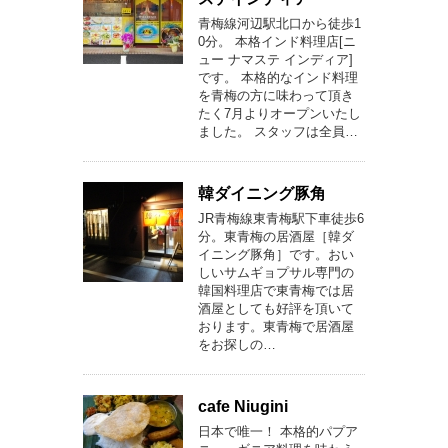
青梅線河辺駅北口から徒歩1
0分。 本格インド料理店[ニ
ュー ナマステ インディア]
です。 本格的なインド料理
を青梅の方に味わって頂き
たく7月よりオープンいたし
ました。 スタッフは全員…
韓ダイニング豚角
JR青梅線東青梅駅下車徒歩6
分。東青梅の居酒屋［韓ダ
イニング豚角］です。おい
しいサムギョプサル専門の
韓国料理店で東青梅では居
酒屋としても好評を頂いて
おります。東青梅で居酒屋
をお探しの…
cafe Niugini
日本で唯一！ 本格的パプア