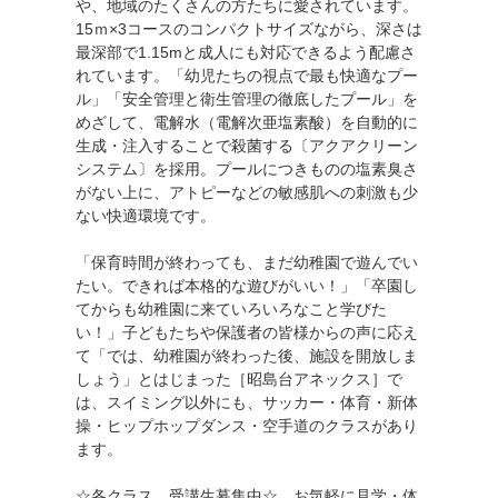
や、地域のたくさんの方たちに愛されています。
15ｍ×3コースのコンパクトサイズながら、深さは
最深部で1.15mと成人にも対応できるよう配慮さ
れています。「幼児たちの視点で最も快適なプー
ル」「安全管理と衛生管理の徹底したプール」を
めざして、電解水（電解次亜塩素酸）を自動的に
生成・注入することで殺菌する〔アクアクリーン
システム〕を採用。プールにつきものの塩素臭さ
がない上に、アトピーなどの敏感肌への刺激も少
ない快適環境です。
「保育時間が終わっても、まだ幼稚園で遊んでい
たい。できれば本格的な遊びがいい！」「卒園し
てからも幼稚園に来ていろいろなこと学びた
い！」子どもたちや保護者の皆様からの声に応え
て「では、幼稚園が終わった後、施設を開放しま
しょう」とはじまった［昭島台アネックス］で
は、スイミング以外にも、サッカー・体育・新体
操・ヒップホップダンス・空手道のクラスがあり
ます。
☆各クラス、受講生募集中☆ お気軽に見学・体