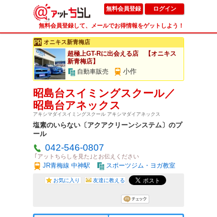
無料会員登録
ログイン
無料会員登録して、メールでお得情報をゲットしよう！
オニキス新青梅店
超極上GT-Rに出会える店 【オニキス
新青梅店】
小作
自動車販売
昭島台スイミングスクール／
昭島台アネックス
アキシマダイスイミングスクール アキシマダイアネックス
塩素のいらない〔アクアクリーンシステム〕のプ
ール
042-546-0807
｢アットちらしを見た｣とお伝えください
JR青梅線 中神駅
スポーツジム・ヨガ教室
お気に入り
友達に教える