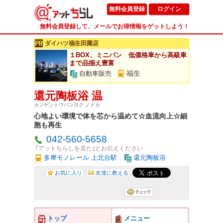
無料会員登録
ログイン
無料会員登録して、メールでお得情報をゲットしよう！
ダイハツ福生田園店
１BOX、ミニバン 低価格車から高級車
まで品揃え豊富
福生
自動車販売
還元陶板浴 温
カンゲントウバンヨク ノドカ
心地よい環境で体を芯から温めて☆血流向上☆細
胞も再生
042-560-5658
｢アットちらしを見た｣とお伝えください
多摩モノレール 上北台駅
還元陶板浴
お気に入り
友達に教える
トップ
メニュー