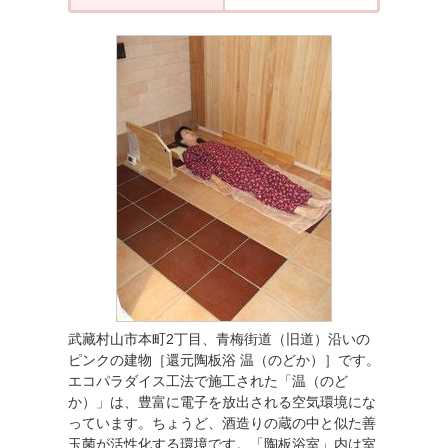
武藏村山市本町2丁目、青梅街道（旧道）沿いの
ピンクの建物［還元陶板浴 温（のどか）］です。
エコパラダイス工法で施工された「温（のど
か）」は、豊富に電子を放出される空気環境にな
っています。ちょうど、酒造りの蔵の中と似た善
玉菌が活性化する環境です。「陶板浴室」内は室