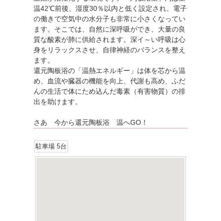
温42℃前後、湿度30％以内と低く設定され、電子
の働きで空気中の水分子も非常に小さくなってい
ます。そこでは、自然に深呼吸ができ、大量の良
質な酸素が肺に供給されます。深イ～い呼吸は心
身をリラックスさせ、自律神経のバランスを整え
ます。
還元陶板浴の「温熱エネルギー」は体を芯から温
め、血流や臓器の機能を向上、代謝も高め、ふだ
んの生活で体にため込んだ毒素（有害物質）の排
出を助けます。
さあ 今から還元陶板浴 温へGO！
駐車場 5台