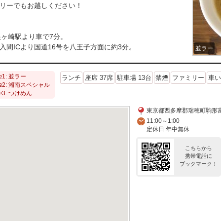
リーでもお越しください！
]
根ヶ崎駅より車で7分。
入間ICより国道16号を八王子方面に約3分。
並ラー
1: 並ラー
ランチ
座席 37席
駐車場 13台
禁煙
ファミリー
車い
2: 湘南スペシャル
3: つけめん
東京都西多摩郡瑞穂町駒形富士
11:00～1:00
定休日:年中無休
こちらから
携帯電話に
ブックマーク！