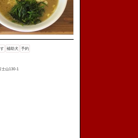
す
補助犬
予約
山130-1