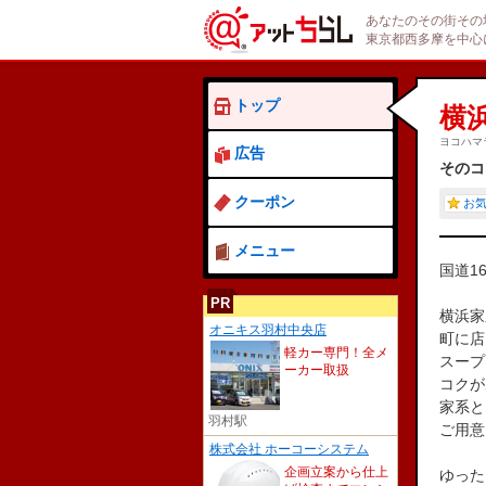
あなたのその街その
東京都西多摩を中心
トップ
横
ヨコハマ
広告
そのコ
クーポン
お
メニュー
国道1
PR
横浜家
オニキス羽村中央店
町に店
軽カー専門！全メ
スープ
ーカー取扱
コクが
家系と
羽村駅
ご用意
株式会社 ホーコーシステム
企画立案から仕上
ゆった