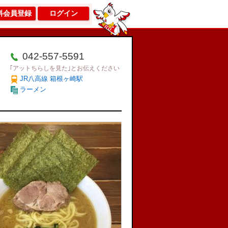
料会員登録
ログイン
042-557-5591
｢アットちらしを見た｣とお伝えください
JR八高線 箱根ヶ崎駅
ラーメン