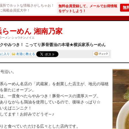
場所でホットな情報さがしちゃお！
無料会員登録して、メールでお得情報
無
に掲載会員拡大中！
をゲットしよう！
浜らーめん 湘南乃家
ラーメン ショウナンノイエ
クやみつき！ こってり豚骨醤油の本場★横浜家系らーめん
気に入り
友達に教える
6号沿い。
系らーめん名店の「武蔵家」を創業した店主が、地元の瑞穂
を新たにオープン。
は、一度食べたらやみつき！豚骨ベースの濃厚スープ。
ありながらも鶏油を使用しているので、後味さっぱり☆
いえばニンニク！
してます！お好みでどうぞ～♪
りと食べていただける広々とした店内です。