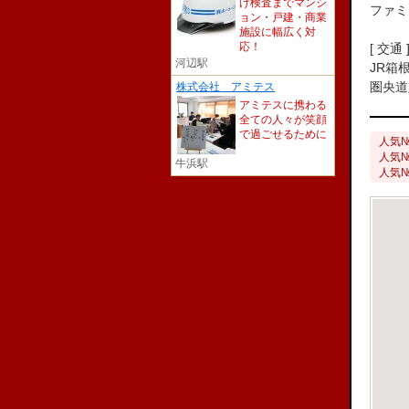
げ検査までマンシ
ファミ
ョン・戸建・商業
施設に幅広く対
応！
[ 交通 
河辺駅
JR箱
圏央道
株式会社 アミテス
アミテスに携わる
全ての人々が笑顔
で過ごせるために
人気№
人気№
牛浜駅
人気№