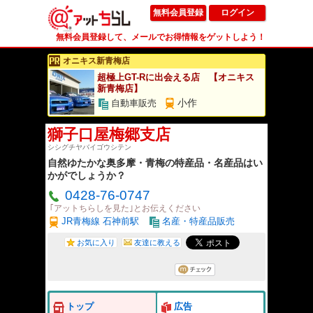
無料会員登録
ログイン
無料会員登録して、メールでお得情報をゲットしよう！
オニキス新青梅店
超極上GT-Rに出会える店 【オニキス
新青梅店】
小作
自動車販売
獅子口屋梅郷支店
シシグチヤバイゴウシテン
自然ゆたかな奥多摩・青梅の特産品・名産品はい
かがでしょうか？
0428-76-0747
｢アットちらしを見た｣とお伝えください
JR青梅線 石神前駅
名産・特産品販売
お気に入り
友達に教える
トップ
広告