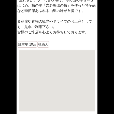
｢生わさび」や「わさび漬け」等の山の幸珍味を
はじめ、梅の里「吉野梅郷の梅」を使った特産品
など季節感あふれる山里の味が自慢です。
奥多摩や青梅の観光やドライブのお土産として
も、是非ご利用下さい。
皆様のご来店を心よりお待ちしております。
駐車場 10台
補助犬