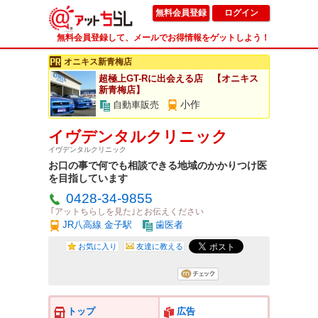
無料会員登録
ログイン
無料会員登録して、メールでお得情報をゲットしよう！
オニキス新青梅店
超極上GT-Rに出会える店 【オニキス
新青梅店】
小作
自動車販売
イヴデンタルクリニック
イヴデンタルクリニック
お口の事で何でも相談できる地域のかかりつけ医
を目指しています
0428-34-9855
｢アットちらしを見た｣とお伝えください
JR八高線 金子駅
歯医者
お気に入り
友達に教える
トップ
広告