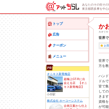
あなたのその街その
東京都西多摩を中心
トップ
か
カオリキ
広告
世界で
クーポン
お
メニュー
世界で
方を教
PR
オニキス新青梅店
ハンド
超極上GT-Rに出
ドルで
会える店 【オニ
皆で集
キス新青梅店】
しての
小作駅
きます
株式会社 ホーコーシステム
資格を
企画立案から仕上
が可能