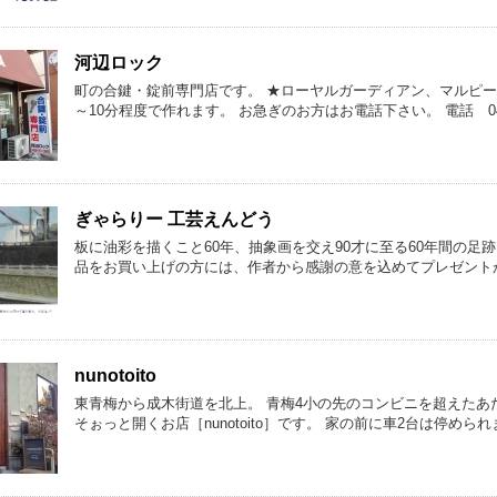
河辺ロック
町の合鍵・錠前専門店です。 ★ローヤルガーディアン、マルピーロ
～10分程度で作れます。 お急ぎのお方はお電話下さい。 電話 0428-
ぎゃらりー 工芸えんどう
板に油彩を描くこと60年、抽象画を交え90才に至る60年間の足
品をお買い上げの方には、作者から感謝の意を込めてプレゼント
nunotoito
東青梅から成木街道を北上。 青梅4小の先のコンビニを超えたあ
そぉっと開くお店［nunotoito］です。 家の前に車2台は停め