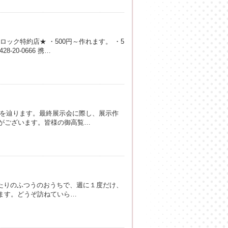
ック特約店★ ・500円～作れます。 ・5
20-0666 携…
跡を辿ります。最終展示会に際し、展示作
がございます。皆様の御高覧…
たりのふつうのおうちで、週に１度だけ、
られます。どうぞ訪ねていら…