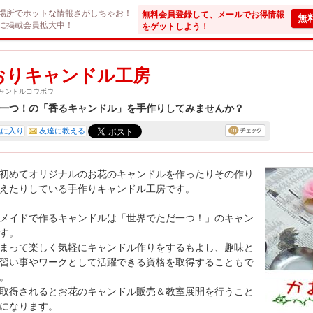
場所でホットな情報さがしちゃお！
無料会員登録して、メールでお得情報
無
に掲載会員拡大中！
をゲットしよう！
おりキャンドル工房
ャンドルコウボウ
一つ！の「香るキャンドル」を手作りしてみませんか？
気に入り
友達に教える
初めてオリジナルのお花のキャンドルを作ったりその作り
えたりしている手作りキャンドル工房です。
メイドで作るキャンドルは「世界でただ一つ！」のキャン
す。
まって楽しく気軽にキャンドル作りをするもよし、趣味と
習い事やワークとして活躍できる資格を取得することもで
。
取得されるとお花のキャンドル販売＆教室展開を行うこと
になります。