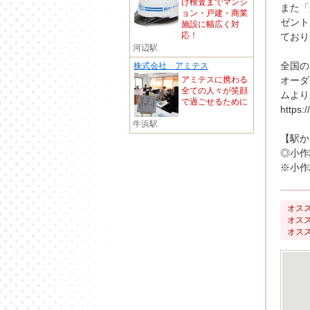
げ検査までマンシ
また「
ョン・戸建・商業
ゼント
施設に幅広く対
応！
ており
河辺駅
全国の
株式会社 アミテス
オーダ
アミテスに携わる
全ての人々が笑顔
ムより
で過ごせるために
https:/
牛浜駅
【駅か
◎小作
※小作
オスス
オスス
オスス