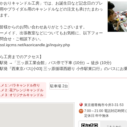
かおりキャンドル工房」では、お誕生日など記念日のプレ
用やブライダル用のキャンドルなどの注文も承けたまわっ
ます。
皆様からのお問い合わせありがとうございます。
ーメイド、出張教室などについてもお気軽に、以下フォー
問合せ・ご相談下さい。
/ssl.iqcms.net/kaoricandle.jp/inquiry.php
ら工房までのアクセス】
駅発 →「三ッ原工業会館」バス停で下車 (10分) → 徒歩 (10分)
駅発『西東京バス[小03] 三ッ原循環西廻り 小作駅東口行』のバスにお
メ１: バラキャンドル作り
駐車場 2台
メ２: 花アレンジキャンドル
メ３: オリジナルキャンドル
東京都青梅市今井3-31-53
7:00～21:00 電話対応時
定休日:年中無休
こちらから