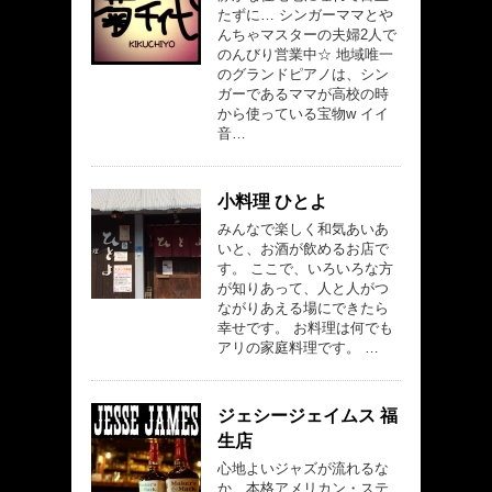
たずに… シンガーママとや
んちゃマスターの夫婦2人で
のんびり営業中☆ 地域唯一
のグランドピアノは、シン
ガーであるママが高校の時
から使っている宝物w イイ
音…
小料理 ひとよ
みんなで楽しく和気あいあ
いと、お酒が飲めるお店で
す。 ここで、いろいろな方
が知りあって、人と人がつ
ながりあえる場にできたら
幸せです。 お料理は何でも
アリの家庭料理です。 …
ジェシージェイムス 福
生店
心地よいジャズが流れるな
か、本格アメリカン・ステ