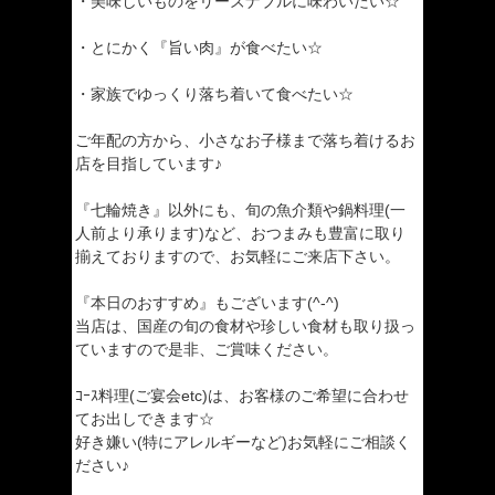
・美味しいものをリーズナブルに味わいたい☆
・とにかく『旨い肉』が食べたい☆
・家族でゆっくり落ち着いて食べたい☆
ご年配の方から、小さなお子様まで落ち着けるお
店を目指しています♪
『七輪焼き』以外にも、旬の魚介類や鍋料理(一
人前より承ります)など、おつまみも豊富に取り
揃えておりますので、お気軽にご来店下さい。
『本日のおすすめ』もございます(^-^)
当店は、国産の旬の食材や珍しい食材も取り扱っ
ていますので是非、ご賞味ください。
ｺｰｽ料理(ご宴会etc)は、お客様のご希望に合わせ
てお出しできます☆
好き嫌い(特にアレルギーなど)お気軽にご相談く
ださい♪