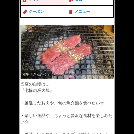
クーポン
メニュー
和牛『さんかく』
当店の自慢は…
『七輪の炭火焼』
・厳選したお肉や、旬の魚介類を食べたい☆
・珍しい逸品や、ちょっと贅沢な食材を楽しみた
い☆