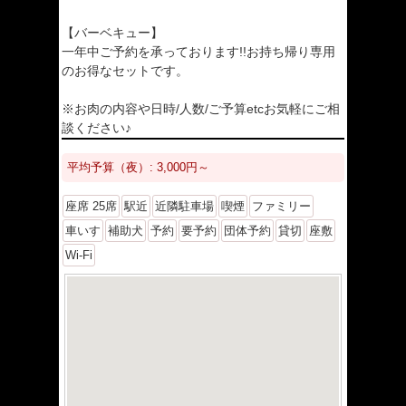
【バーベキュー】
一年中ご予約を承っております!!お持ち帰り専用
のお得なセットです。
※お肉の内容や日時/人数/ご予算etcお気軽にご相
談ください♪
平均予算（夜）: 3,000円～
座席 25席
駅近
近隣駐車場
喫煙
ファミリー
車いす
補助犬
予約
要予約
団体予約
貸切
座敷
Wi-Fi