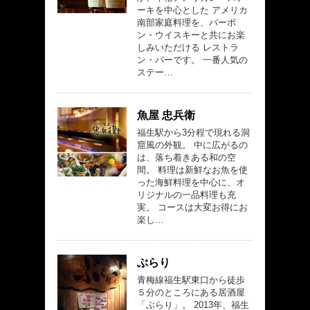
ーキを中心とした アメリカ
南部家庭料理を、バーボ
ン・ウイスキーと共にお楽
しみいただける レストラ
ン・バーです。 一番人気の
ステー…
魚屋 忠兵衛
福生駅から3分程で現れる洞
窟風の外観。 中に広がるの
は、落ち着きある和の空
間。 料理は新鮮なお魚を使
った海鮮料理を中心に、オ
リジナルの一品料理も充
実。 コースは大変お得にお
楽し…
ぶらり
青梅線福生駅東口から徒歩
５分のところにある居酒屋
「ぶらり」。 2013年、福生