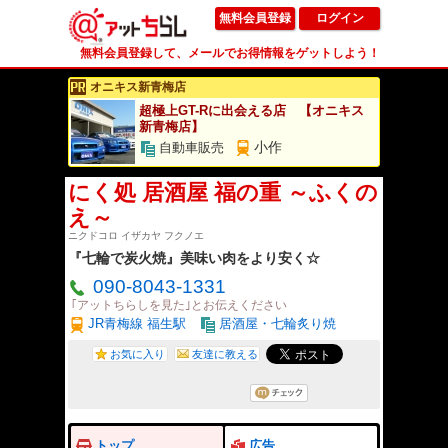
無料会員登録
ログイン
無料会員登録して、メールでお得情報をゲットしよう！
オニキス新青梅店
超極上GT-Rに出会える店 【オニキス
新青梅店】
小作
自動車販売
にく処 居酒屋 福の重 ～ふくの
え～
ニクドコロ イザカヤ フクノエ
『七輪で炭火焼』美味い肉をより安く☆
090-8043-1331
｢アットちらしを見た｣とお伝えください
JR青梅線 福生駅
居酒屋・七輪炙り焼
お気に入り
友達に教える
トップ
広告