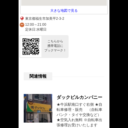
大きな地図で見る
東京都福生市加美平2-3-2
12:00～21:00
定休日:水曜日
こちらから
携帯電話に
ブックマーク！
関連情報
ダックビルカンパニー
★牛浜駅南口すぐ右側 ★自
転車修理・販売 （自転車
パンク・タイヤ交換など）
★空気入れ無料 ※自転車出
張修理お受けいたします