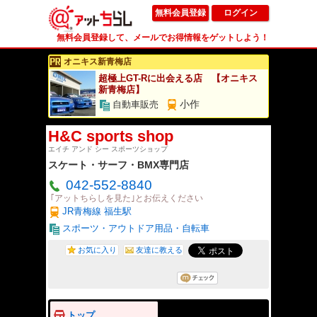
無料会員登録
ログイン
無料会員登録して、メールでお得情報をゲットしよう！
オニキス新青梅店
超極上GT-Rに出会える店 【オニキス
新青梅店】
小作
自動車販売
H&C sports shop
エイチ アンド シー スポーツショップ
スケート・サーフ・BMX専門店
042-552-8840
｢アットちらしを見た｣とお伝えください
JR青梅線 福生駅
スポーツ・アウトドア用品・自転車
お気に入り
友達に教える
トップ