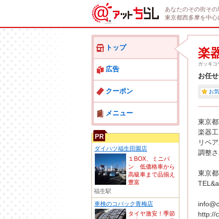
あなたのその街その
東京都西多摩を中心
トップ
楽
ガッキコ
広告
お任せ
クーポン
お
メニュー
東京都
楽器工房
PR
リペア
ダイハツ福生田園店
調整さ
１BOX、ミニバ
ン 低価格車から
東京都福
高級車まで品揃え
豊富
TEL&a
福生駅
info@c
車検のコバック青梅店
http://
タイヤ激安！季節