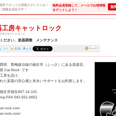
場所でホットな情報さがしちゃお！
無料会員登録して、メールでお得情報
無
に掲載会員拡大中！
をゲットしよう！
器工房キャットロック
ウボウキャットロック
ください、楽器調整 メンテナンス
気に入り
友達に教える
西部、青梅線沿線の福生市（ふっさ）にある楽器店、
.Cat Rock..です
工房を設け、
れた楽器の安心感と末永いサポートをお約束します。
生市福生867-14-101
mp;FAX 042-551-0052
at-rock.com
cat-rock.com/