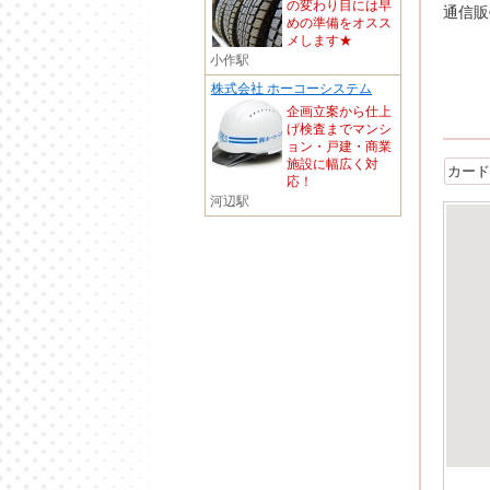
の変わり目には早
通信販売 
めの準備をオスス
メします★
小作駅
株式会社 ホーコーシステム
企画立案から仕上
げ検査までマンシ
ョン・戸建・商業
施設に幅広く対
カード
応！
河辺駅