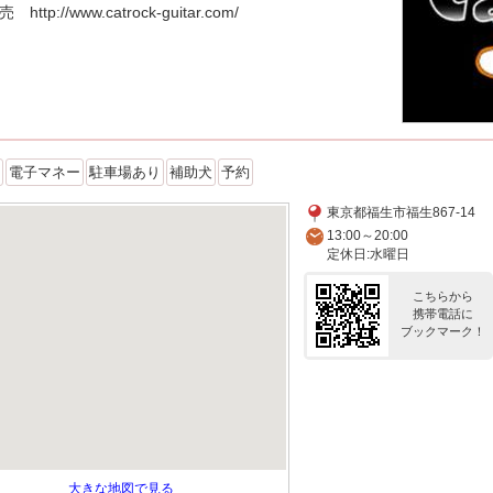
http://www.catrock-guitar.com/
電子マネー
駐車場あり
補助犬
予約
東京都福生市福生867-14
13:00～20:00
定休日:水曜日
こちらから
携帯電話に
ブックマーク！
大きな地図で見る