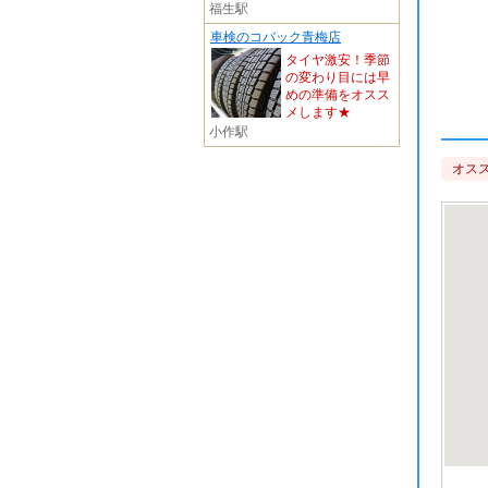
福生駅
車検のコバック青梅店
タイヤ激安！季節
の変わり目には早
めの準備をオスス
メします★
小作駅
オスス