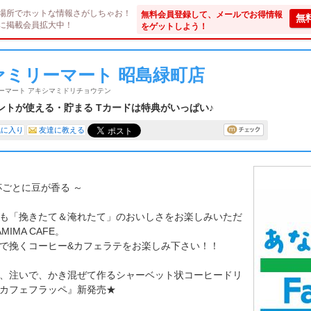
場所でホットな情報さがしちゃお！
無料会員登録して、メールでお得情報
無
に掲載会員拡大中！
をゲットしよう！
ァミリーマート 昭島緑町店
ーマート アキシマミドリチョウテン
ントが使える・貯まる Tカードは特典がいっぱい♪
気に入り
友達に教える
杯ごとに豆が香る ～
も「挽きたて＆淹れたて」のおいしさをお楽しみいただ
MIMA CAFE。
で挽くコーヒー&カフェラテをお楽しみ下さい！！
、注いで、かき混ぜて作るシャーベット状コーヒードリ
カフェフラッペ』新発売★