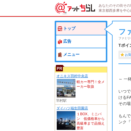
あなたのその街その
東京都西多摩を中心
トップ
フ
ファミリ
広告
Tポイ
メニュー
お
PR
オニキス羽村中央店
～ 一
軽カー専門！全メ
ーカー取扱
いつで
けるFA
羽村駅
その場
ダイハツ福生田園店
１BOX、ミニバ
もんで
ン 低価格車から
ンク『
高級車まで品揃え
豊富