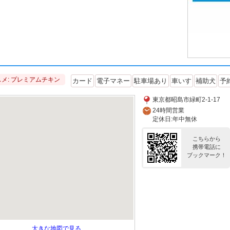
メ: プレミアムチキン
カード
電子マネー
駐車場あり
車いす
補助犬
予
東京都昭島市緑町2-1-17
24時間営業
定休日:年中無休
こちらから
携帯電話に
ブックマーク！
大きな地図で見る