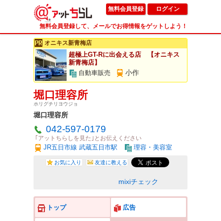
無料会員登録
ログイン
無料会員登録して、メールでお得情報をゲットしよう！
オニキス新青梅店
超極上GT-Rに出会える店 【オニキス
新青梅店】
小作
自動車販売
堀口理容所
ホリグチリヨウジョ
堀口理容所
042-597-0179
｢アットちらしを見た｣とお伝えください
JR五日市線 武蔵五日市駅
理容・美容室
お気に入り
友達に教える
mixiチェック
トップ
広告