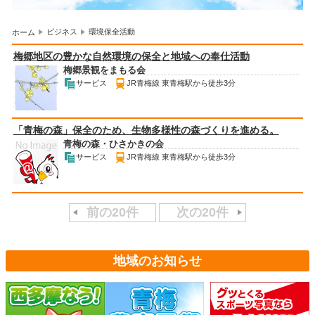
ビジネス
環境保全活動
ホーム
梅郷地区の豊かな自然環境の保全と地域への奉仕活動
梅郷景観をまもる会
サービス
JR青梅線 東青梅駅から徒歩3分
「青梅の森」保全のため、生物多様性の森づくりを進める。
青梅の森・ひさかきの会
サービス
JR青梅線 東青梅駅から徒歩3分
前の20件
次の20件
地域のお知らせ