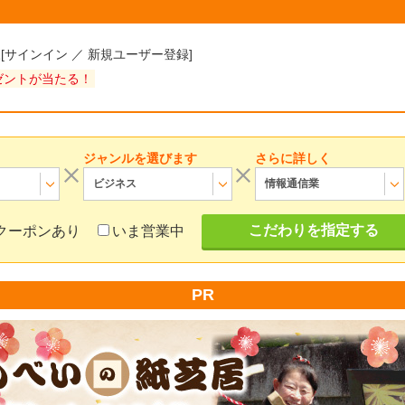
様
[
サインイン
／
新規ユーザー登録
]
ゼントが当たる！
ジャンルを選びます
さらに詳しく
ビジネス
情報通信業
こだわりを指定する
クーポンあり
いま営業中
PR