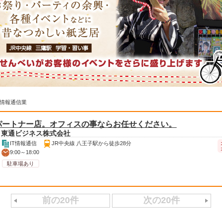
情報通信業
パートナー店。オフィスの事ならお任せください。
東通ビジネス株式会社
IT情報通信
JR中央線 八王子駅から徒歩28分
9:00～18:00
駐車場あり
前の20件
次の20件