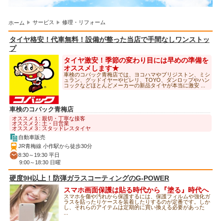
サービス
修理・リフォーム
ホーム
タイヤ格安！代車無料！設備が整った当店で手間なしワンストッ
プ
タイヤ激安！季節の変わり目には早めの準備を
オススメします★
車検のコバック青梅店では、ヨコハマやブリジストン、ミシ
ュラン、グッドイヤーやピレリ、TOYO、ダンロップやハン
コックなどほとんどメーカーの新品タイヤが本当に激安 ...
車検のコバック青梅店
オススメ１: 親切・丁寧な接客
オススメ２: 土・日営業
オススメ３: スタッドレスタイヤ
自動車販売
JR青梅線 小作駅から徒歩30分
8:30～19:30 平日
9:00～18:30 日曜
硬度9H以上！防弾ガラスコーティングのG-POWER
スマホ画面保護は貼る時代から『塗る』時代へ
スマホを傷や汚れから保護するには、保護フィルムや強化ガ
ラスを貼ったりケースを装着したりするのが定番です。しか
し、それらのアイテムは定期的に買い換える必要があった
...