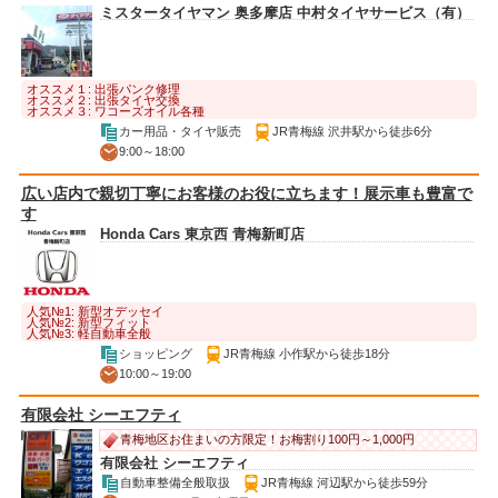
ミスタータイヤマン 奥多摩店 中村タイヤサービス（有）
オススメ１: 出張パンク修理
オススメ２: 出張タイヤ交換
オススメ３: ワコーズオイル各種
カー用品・タイヤ販売
JR青梅線 沢井駅から徒歩6分
9:00～18:00
広い店内で親切丁寧にお客様のお役に立ちます！展示車も豊富で
す
Honda Cars 東京西 青梅新町店
人気№1: 新型オデッセイ
人気№2: 新型フィット
人気№3: 軽自動車全般
ショッピング
JR青梅線 小作駅から徒歩18分
10:00～19:00
有限会社 シーエフティ
青梅地区お住まいの方限定！お梅割り100円～1,000円
有限会社 シーエフティ
自動車整備全般取扱
JR青梅線 河辺駅から徒歩59分