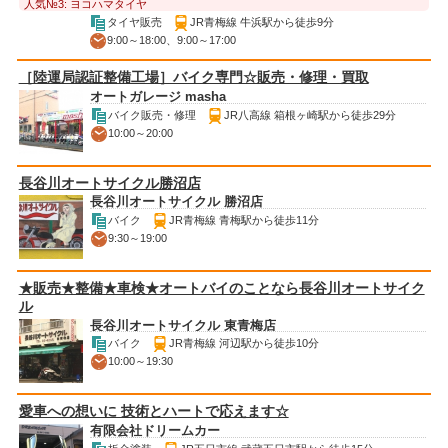
人気№3: ヨコハマタイヤ
タイヤ販売
JR青梅線 牛浜駅から徒歩9分
9:00～18:00、9:00～17:00
［陸運局認証整備工場］バイク専門☆販売・修理・買取
オートガレージ masha
バイク販売・修理
JR八高線 箱根ヶ崎駅から徒歩29分
10:00～20:00
長谷川オートサイクル勝沼店
長谷川オートサイクル 勝沼店
バイク
JR青梅線 青梅駅から徒歩11分
9:30～19:00
★販売★整備★車検★オートバイのことなら長谷川オートサイク
ル
長谷川オートサイクル 東青梅店
バイク
JR青梅線 河辺駅から徒歩10分
10:00～19:30
愛車への想いに 技術とハートで応えます☆
有限会社ドリームカー