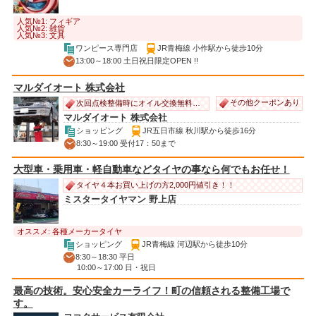
人気№1: フィギア
人気№2: 雑貨
人気№3: 文具
ワンピース専門店
JR青梅線 小作駅から徒歩10分
13:00～18:00 土日祝日限定OPEN !!
マルダイオート 株式会社
その他クーポンあり
次回点検整備時にオイル交換無料サービス！
マルダイオート 株式会社
ショッピング
JR五日市線 秋川駅から徒歩16分
8:30～19:00 受付17：50まで
大型車・乗用車・軽自動車などタイヤの事なら何でもお任せ！
タイヤ４本お買い上げの方2,000円値引き！！
ミスタータイヤマン 野上店
オススメ: 各種メーカータイヤ
ショッピング
JR青梅線 河辺駅から徒歩10分
8:30～18:30 平日
10:00～17:00 日・祝日
最高の技術。安心安全カーライフ！町の信頼される整備工場で
す。