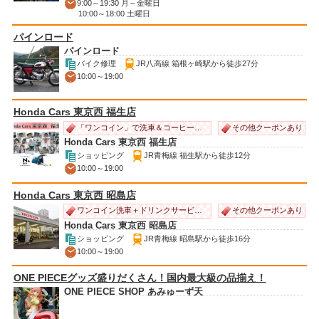
9:00～19:30 月～金曜日
10:00～18:00 土曜日
パインロード
パインロード
バイク修理
JR八高線 箱根ヶ崎駅から徒歩27分
10:00～19:00
Honda Cars 東京西 福生店
その他クーポンあり
「ワンコイン」で洗車＆コーヒーのサービス♪
Honda Cars 東京西 福生店
ショッピング
JR青梅線 福生駅から徒歩12分
10:00～19:00
Honda Cars 東京西 昭島店
その他クーポンあり
ワンコイン洗車＋ドリンクサービス！
Honda Cars 東京西 昭島店
ショッピング
JR青梅線 昭島駅から徒歩16分
10:00～19:00
ONE PIECEグッズ盛りだくさん！国内最大級の品揃え！
ONE PIECE SHOP あみゅーず天