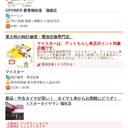
GPOWER 新青梅街道 瑞穂店
サービス
JR八高線 箱根ヶ崎駅から徒歩15分
9:00～19:00
東大和の時計修理・電池交換専門店。
マイスターは、アットちらし来店ポイント対象
店舗です。
東大和の時計修理専門店「マイスター」は、アットちらし来
店ポイント対象店舗です。当店をご利用いただき来店ポイン
ト申込みの手続きをすれば、アットポイント100ポイン ...
電池交換１００円引き！
マイスター
時計修理・電池交換
西武拝島線 東大和市駅から徒歩3分
10:30～16:00
新品・中古タイヤが安い！ タイヤ１本からお気軽にどうぞ！
ミスタータイヤマン 福生店
人気№1: ブリヂストンタイヤ
人気№2: ミシュランタイヤ