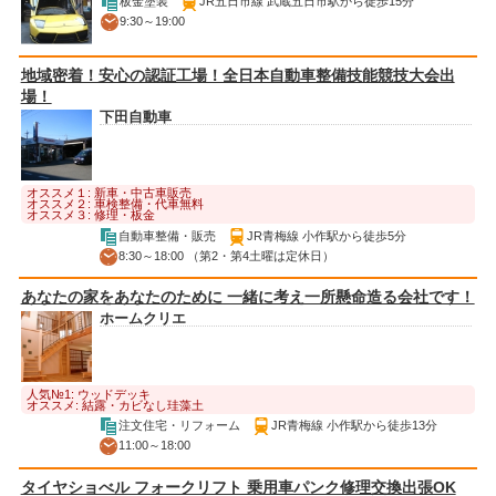
板金塗装
JR五日市線 武蔵五日市駅から徒歩15分
9:30～19:00
地域密着！安心の認証工場！全日本自動車整備技能競技大会出
場！
下田自動車
オススメ１: 新車・中古車販売
オススメ２: 車検整備・代車無料
オススメ３: 修理・板金
自動車整備・販売
JR青梅線 小作駅から徒歩5分
8:30～18:00 （第2・第4土曜は定休日）
あなたの家をあなたのために 一緒に考え一所懸命造る会社です！
ホームクリエ
人気№1: ウッドデッキ
オススメ: 結露・カビなし珪藻土
注文住宅・リフォーム
JR青梅線 小作駅から徒歩13分
11:00～18:00
タイヤショべル フォークリフト 乗用車パンク修理交換出張OK