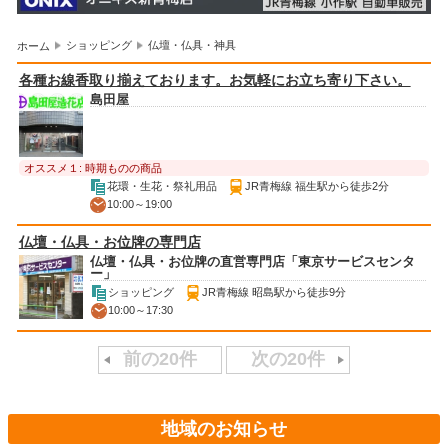
ショッピング
仏壇・仏具・神具
ホーム
各種お線香取り揃えております。お気軽にお立ち寄り下さい。
島田屋
オススメ１: 時期ものの商品
花環・生花・祭礼用品
JR青梅線 福生駅から徒歩2分
10:00～19:00
仏壇・仏具・お位牌の専門店
仏壇・仏具・お位牌の直営専門店「東京サービスセンタ
ー」
ショッピング
JR青梅線 昭島駅から徒歩9分
10:00～17:30
前の20件
次の20件
地域のお知らせ