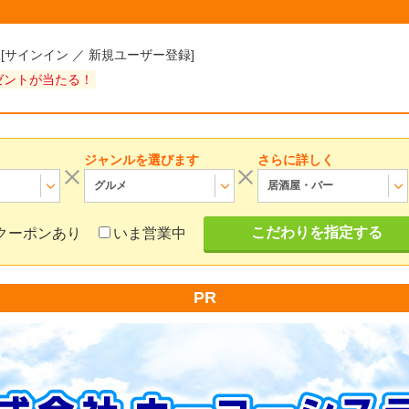
様
[
サインイン
／
新規ユーザー登録
]
ゼントが当たる！
ジャンルを選びます
さらに詳しく
グルメ
居酒屋・バー
こだわりを指定する
クーポンあり
いま営業中
PR