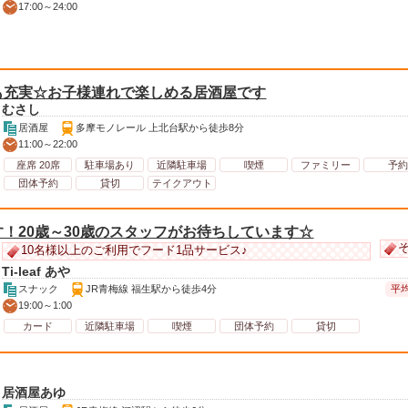
17:00～24:00
も充実☆お子様連れで楽しめる居酒屋です
むさし
居酒屋
多摩モノレール 上北台駅から徒歩8分
11:00～22:00
座席 20席
駐車場あり
近隣駐車場
喫煙
ファミリー
予約
団体予約
貸切
テイクアウト
！20歳～30歳のスタッフがお待ちしています☆
そ
10名様以上のご利用でフード1品サービス♪
Ti-leaf あや
平均
スナック
JR青梅線 福生駅から徒歩4分
19:00～1:00
カード
近隣駐車場
喫煙
団体予約
貸切
居酒屋あゆ