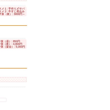
スメ１: 手作り〆サバ
スメ２: 牛すじ煮込み
算（夜）: 3000円～
算（昼）: 850円
算（夜）: 4,800円
算（宴会）: 5,000円