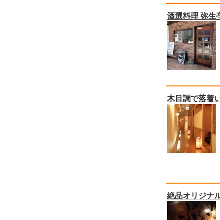
酒選料理 弥生
木目調で落着
絶品オリジナ