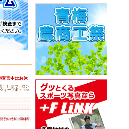
事態宣言中はお休
題！！(※ウーロン
≪☆キープボトル☆
 要予約 特製中国料理