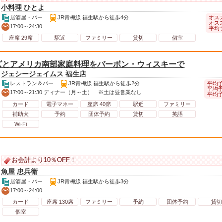
小料理 ひとよ
オス
居酒屋・バー
JR青梅線 福生駅から徒歩4分
オス
17:00～24:30
平均予
座席 29席
駅近
ファミリー
貸切
個室
ズとアメリカ南部家庭料理をバーボン・ウィスキーで
ジェシージェイムス 福生店
平均予
レストラン＆バー
JR青梅線 福生駅から徒歩2分
平均予
17:00～21:30 ディナー（月～土） ※土は昼営業なし
平均予
カード
電子マネー
座席 40席
駅近
ファミリー
補助犬
予約
団体予約
貸切
英語
Wi-Fi
お会計より10％OFF！
魚屋 忠兵衛
居酒屋・バー
JR青梅線 福生駅から徒歩3分
17:00～24:00
カード
座席 130席
ファミリー
予約
団体予約
貸切
個室