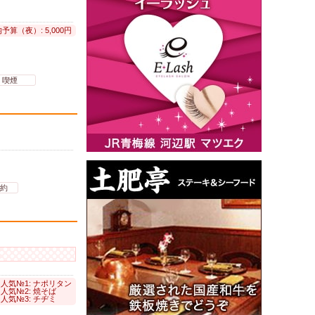
予算（夜）: 5,000円
喫煙
約
人気№1: ナポリタン
人気№2: 焼そば
人気№3: チヂミ