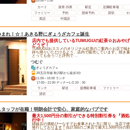
20:00～1:00
カード
座席 25席
駅近
近隣駐車場
ファミリー
予約
団体予約
貸切
そ
英語
中国語
つまれ！☆！あきる野にぎょうざカフェ誕生
店内でも提供しているTUMUGUの紅茶☆おみや
どうぞ！
TUMUGUおススメのオリジナル紅茶のご案内☆お店で味
持ち帰りいただけるよう、店内で販売しています。焼き菓
とっても合う♡と評判で ...
つむぐ
ぎょうざカフェ
JR五日市線 秋川駅から徒歩3分
11:00～15:00 ランチ
17:00～21:00 ディナーL.O.20：30
ランチ
駅近
提携駐車場
ファミリー
貸切
スタッフが在籍！明朗会計で安心、家庭的なパブです
最大1,500円分の割引ができる特別割引券を『酒
行中！
姉妹店の酒処びーなすでお食事された方に限り、当店で使
発行しております！合計3回のご来店で最大1,500円分の