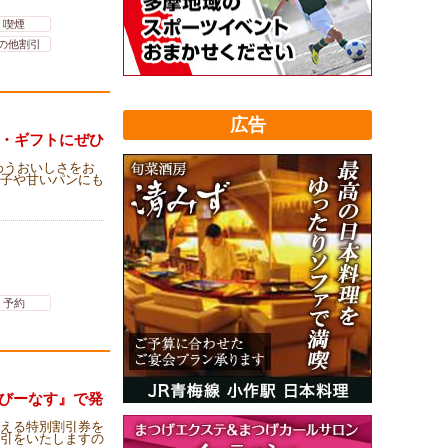
喫煙
の他割引
広告
げ・ギフトにぜひ
わうおいしさをお
子や甘いパンにも
予約
処びーなす』で発
える特別割引券を
割引をいたしますの