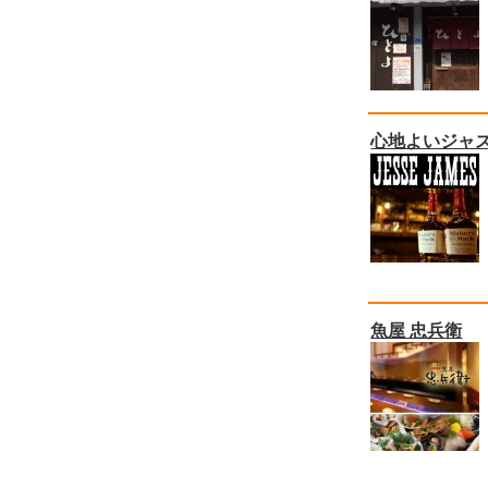
心地よいジャ
魚屋 忠兵衛