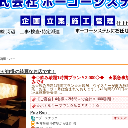
酒屋・バー
金が自慢の綺麗なお店です！
◆◇飲み放題1時間プラン￥2,000◇◆ ★緊急
みです
≪☆飲み放題1時間プラン☆≫焼酎、ウイスキーが飲み放
茶・お茶・水・氷は含まれております。)●1時間2,000円
≫赤霧島等美味 ...
【ご宴会】4名様～2時間～で会計￥1000割引！！
☆ボトルキープで１０％ＯＦＦ！！☆
Pub Ren
オススメ:
パブ・スナック
JR青梅線 小作駅から徒歩3分