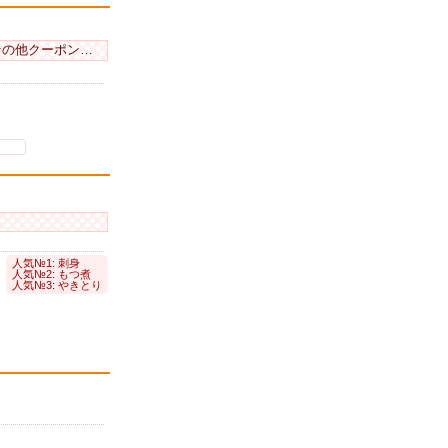
の他クーポンあり
人気№1: 刺身
人気№2: もつ煮
人気№3: やきとり