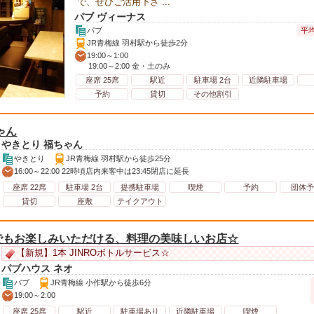
で、ぜひご活用下さ ...
パブ ヴィーナス
平均
パブ
JR青梅線 羽村駅から徒歩2分
19:00～1:00
19:00～2:00 金・土のみ
座席 25席
駅近
駐車場 2台
近隣駐車場
予約
貸切
その他割引
ゃん
やきとり 福ちゃん
やきとり
JR青梅線 羽村駅から徒歩25分
16:00～22:00 22時頃店内来客中は23:45閉店に延長
座席 22席
駐車場 2台
提携駐車場
喫煙
予約
団体予
貸切
座敷
テイクアウト
でもお楽しみいただける、料理の美味しいお店☆
【新規】1本 JINROボトルサービス☆
パブハウス ネオ
パブ
JR青梅線 小作駅から徒歩6分
19:00～2:00
座席 25席
駅近
駐車場あり
近隣駐車場
喫煙