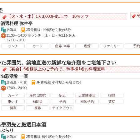
亭
そ
【火・水・木】1人3,000円以上で、10％オフ
酒選料理 弥生亭
居酒屋
JR青梅線 中神駅から徒歩3分
11:30～14:30 ※ランチ：土・日・祝日お休み
17:00～0:00
ランチ
カード
座席 34席
喫煙
ファミリー
予約
いた雰囲気。築地直送の新鮮な魚介類をご堪能下さい
【宴会】6名様以上のご予約で、幹事様1名お料理無料！！
旬彩活肴 一喜
居酒屋・和食
JR青梅線 小作駅から徒歩2分
17:00～24:00
カード
座席 100席
駅近
近隣駐車場
喫煙
車いす
補助犬
予約
団体予約
貸切
個室
座敷
テイクアウト
ル手羽先と厳選日本酒
ぶらり
居酒屋
JR青梅線 福生駅から徒歩5分