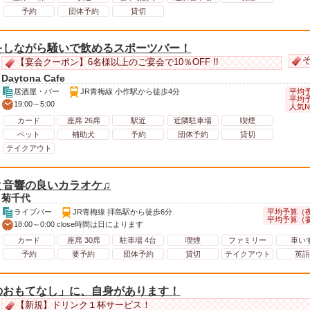
予約
団体予約
貸切
をしながら騒いで飲めるスポーツバー！
そ
【宴会クーポン】6名様以上のご宴会で10％OFF !!
Daytona Cafe
平均予
居酒屋・バー
JR青梅線 小作駅から徒歩4分
平均予
19:00～5:00
人気№
カード
座席 26席
駅近
近隣駐車場
喫煙
ペット
補助犬
予約
団体予約
貸切
テイクアウト
と音響の良いカラオケ♫
菊千代
平均予算（夜）
ライブバー
JR青梅線 拝島駅から徒歩6分
平均予算（宴会
18:00～0:00 close時間は日によります
カード
座席 30席
駐車場 4台
喫煙
ファミリー
車い
予約
要予約
団体予約
貸切
テイクアウト
英語
のおもてなし」に、自身があります！
【新規】ドリンク１杯サービス！