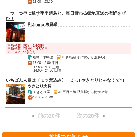
16:00～23:30
一つ一つ串に通す手串焼鳥と、毎日替わる築地直送の海鮮をぜ
ひ！
和Dining 東風縁
平均予算（夜）: 1,600円
平均予算（宴会）: 4,500円
オススメ: やきとり
焼鳥・串料理
JR青梅線 小作駅から徒歩4分
17:00～2:00 平日
17:00～3:00 土曜
14:00～24:00 日曜
いちばん人気は〔モツ煮込み〕←えっ! やきとりじゃなくて?!
やきとり大将
やきとり屋
JR五日市線 秋川駅から徒歩25分
17:00～23:00
前の20件
次の20件