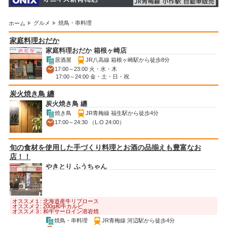
グルメ
焼鳥・串料理
ホーム
家庭料理おだか
家庭料理おだか 箱根ヶ崎店
居酒屋
JR八高線 箱根ヶ崎駅から徒歩8分
17:00～23:00 火・水・木
17:00～24:00 金・土・日・祝
炭火焼き鳥 纏
炭火焼き鳥 纏
焼き鳥
JR青梅線 福生駅から徒歩4分
17:00～24:30 （L.O 24:00）
旬の食材を使用した手づくり料理とお酒の品揃えも豊富なお
店！！
やきとり ふうちゃん
オススメ１: 北海道産牛リブロース
オススメ２: 200g和牛カルビ
オススメ３: 和牛サーロイン溶岩焼
焼鳥・串料理
JR青梅線 河辺駅から徒歩4分