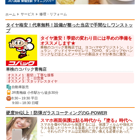
サービス
修理・リフォーム
ホーム
タイヤ格安！代車無料！設備が整った当店で手間なしワンストッ
プ
タイヤ激安！季節の変わり目には早めの準備を
オススメします★
車検のコバック青梅店では、ヨコハマやブリジストン、ミシ
ュラン、グッドイヤーやピレリ、TOYO、ダンロップやハン
コックなどほとんどメーカーの新品タイヤが本当に激安 ...
車検のコバック青梅店
オススメ１: 親切・丁寧な接客
オススメ２: 土・日営業
オススメ３: スタッドレスタイヤ
自動車販売
JR青梅線 小作駅から徒歩30分
8:30～19:30 平日
9:00～18:30 日曜
硬度9H以上！防弾ガラスコーティングのG-POWER
スマホ画面保護は貼る時代から『塗る』時代へ
スマホを傷や汚れから保護するには、保護フィルムや強化ガ
ラスを貼ったりケースを装着したりするのが定番です。しか
し、それらのアイテムは定期的に買い換える必要があった
...