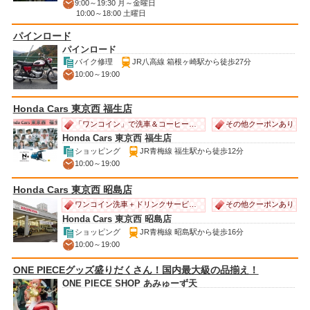
9:00～19:30 月～金曜日
10:00～18:00 土曜日
パインロード
パインロード
バイク修理
JR八高線 箱根ヶ崎駅から徒歩27分
10:00～19:00
Honda Cars 東京西 福生店
その他クーポンあり
「ワンコイン」で洗車＆コーヒーのサービス♪
Honda Cars 東京西 福生店
ショッピング
JR青梅線 福生駅から徒歩12分
10:00～19:00
Honda Cars 東京西 昭島店
その他クーポンあり
ワンコイン洗車＋ドリンクサービス！
Honda Cars 東京西 昭島店
ショッピング
JR青梅線 昭島駅から徒歩16分
10:00～19:00
ONE PIECEグッズ盛りだくさん！国内最大級の品揃え！
ONE PIECE SHOP あみゅーず天