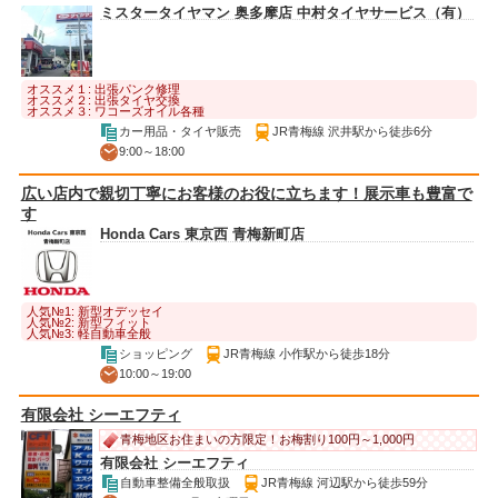
ミスタータイヤマン 奥多摩店 中村タイヤサービス（有）
オススメ１: 出張パンク修理
オススメ２: 出張タイヤ交換
オススメ３: ワコーズオイル各種
カー用品・タイヤ販売
JR青梅線 沢井駅から徒歩6分
9:00～18:00
広い店内で親切丁寧にお客様のお役に立ちます！展示車も豊富で
す
Honda Cars 東京西 青梅新町店
人気№1: 新型オデッセイ
人気№2: 新型フィット
人気№3: 軽自動車全般
ショッピング
JR青梅線 小作駅から徒歩18分
10:00～19:00
有限会社 シーエフティ
青梅地区お住まいの方限定！お梅割り100円～1,000円
有限会社 シーエフティ
自動車整備全般取扱
JR青梅線 河辺駅から徒歩59分