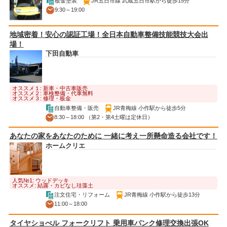
板金塗装
JR五日市線 武蔵五日市駅から徒歩15分
9:30～19:00
地域密着！安心の認証工場！全日本自動車整備技能競技大会出
場！
下田自動車
オススメ１: 新車・中古車販売
オススメ２: 車検整備・代車無料
オススメ３: 修理・板金
自動車整備・販売
JR青梅線 小作駅から徒歩5分
8:30～18:00 （第2・第4土曜は定休日）
あなたの家をあなたのために 一緒に考え一所懸命造る会社です！
ホームクリエ
人気№1: ウッドデッキ
オススメ: 結露・カビなし珪藻土
注文住宅・リフォーム
JR青梅線 小作駅から徒歩13分
11:00～18:00
タイヤショべル フォークリフト 乗用車パンク修理交換出張OK