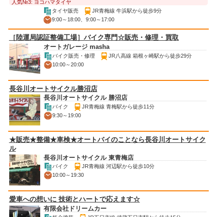
人気№3: ヨコハマタイヤ
タイヤ販売
JR青梅線 牛浜駅から徒歩9分
9:00～18:00、9:00～17:00
［陸運局認証整備工場］バイク専門☆販売・修理・買取
オートガレージ masha
バイク販売・修理
JR八高線 箱根ヶ崎駅から徒歩29分
10:00～20:00
長谷川オートサイクル勝沼店
長谷川オートサイクル 勝沼店
バイク
JR青梅線 青梅駅から徒歩11分
9:30～19:00
★販売★整備★車検★オートバイのことなら長谷川オートサイク
ル
長谷川オートサイクル 東青梅店
バイク
JR青梅線 河辺駅から徒歩10分
10:00～19:30
愛車への想いに 技術とハートで応えます☆
有限会社ドリームカー