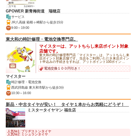
GPOWER 新青梅街道 瑞穂店
サービス
JR八高線 箱根ヶ崎駅から徒歩15分
9:00～19:00
東大和の時計修理・電池交換専門店。
マイスターは、アットちらし来店ポイント対象
店舗です。
東大和の時計修理専門店「マイスター」は、アットちらし来
店ポイント対象店舗です。当店をご利用いただき来店ポイン
ト申込みの手続きをすれば、アットポイント100ポイン ...
電池交換１００円引き！
マイスター
時計修理・電池交換
西武拝島線 東大和市駅から徒歩3分
10:30～16:00
新品・中古タイヤが安い！ タイヤ１本からお気軽にどうぞ！
ミスタータイヤマン 福生店
人気№1: ブリヂストンタイヤ
人気№2: ミシュランタイヤ