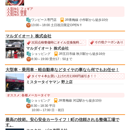
人気№1: フィギア
人気№2: 雑貨
人気№3: 文具
ワンピース専門店
JR青梅線 小作駅から徒歩10分
13:00～18:00 土日祝日限定OPEN !!
マルダイオート 株式会社
その他クーポンあり
次回点検整備時にオイル交換無料サービス！
マルダイオート 株式会社
ショッピング
JR五日市線 秋川駅から徒歩16分
8:30～19:00 受付17：50まで
大型車・乗用車・軽自動車などタイヤの事なら何でもお任せ！
タイヤ４本お買い上げの方2,000円値引き！！
ミスタータイヤマン 野上店
オススメ: 各種メーカータイヤ
ショッピング
JR青梅線 河辺駅から徒歩10分
8:30～18:30 平日
10:00～17:00 日・祝日
最高の技術。安心安全カーライフ！町の信頼される整備工場で
す。