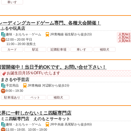
車いす
トレーディングカードゲーム専門。各種大会開催！
ふるや玩具店
人気№1
趣味・おもちゃ・ゲーム
JR青梅線 福生駅から徒歩2分
人気№2
12:00～20:00 平日
人気№3
11:00～20:00 祝祭土
カード
駅近
近隣駐車場
車いす
補助犬
講習開催中！当日予約OKです。お問い合せ下さい！
お誕生日月15％OFFいたします
まさるや手芸店
手芸用品
JR青梅線 河辺駅から徒歩2分
9:00～19:30
駐車場あり
ペット
補助犬
世界に一軒しかないミニ四駆専門店
ミニ四駆専門店 えのもとサーキット
趣味・おもちゃ・ゲーム
JR中央線 高尾駅から徒歩8分
11:00～19:00、10:00～19:00