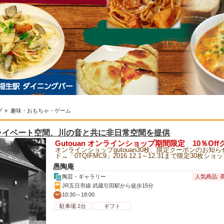
グ
趣味・おもちゃ・ゲーム
ライベート空間、川の音と共に非日常空間を提供
Gutouan オンラインショップ期間限定 10％Of
オンラインショップgutouan30枚、限定クーポンのお知
ド→「0TQIFMC9」2016.12.1～12.31まで限定30枚ショッ
愚陶庵
人気商品:
陶芸・ギャラリー
JR五日市線 武蔵引田駅から徒歩15分
10:30～18:00
駐車場 2台
ギフト