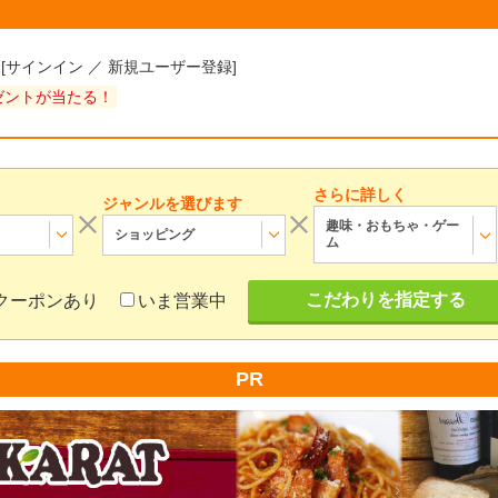
様
[
サインイン
／
新規ユーザー登録
]
ゼントが当たる！
さらに詳しく
ジャンルを選びます
趣味・おもちゃ・ゲー
ショッピング
ム
こだわりを指定する
クーポンあり
いま営業中
PR