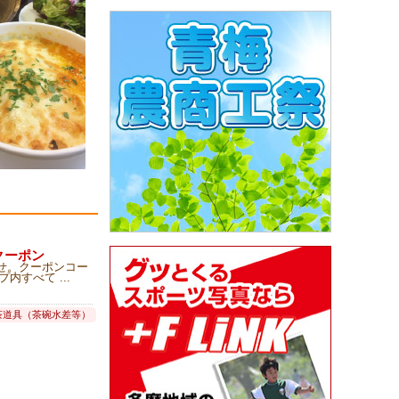
fクーポン
らせ。クーポンコー
プ内すべて ...
 茶道具（茶碗水差等）