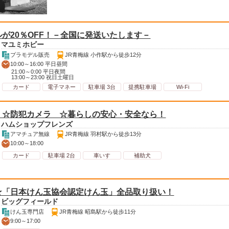
が20％OFF！－全国に発送いたします－
マユミホビー
プラモデル販売
JR青梅線 小作駅から徒歩12分
10:00～16:00 平日昼間
21:00～0:00 平日夜間
13:00～23:00 祝日土曜日
カード
電子マネー
駐車場 3台
提携駐車場
Wi-Fi
 ☆防犯カメラ ☆暮らしの安心・安全なら！
ハムショップフレンズ
アマチュア無線
JR青梅線 羽村駅から徒歩13分
10:00～18:00
カード
駐車場 2台
車いす
補助犬
★「日本けん玉協会認定けん玉」全品取り扱い！
ビッグフィールド
けん玉専門店
JR青梅線 昭島駅から徒歩11分
9:00～17:00