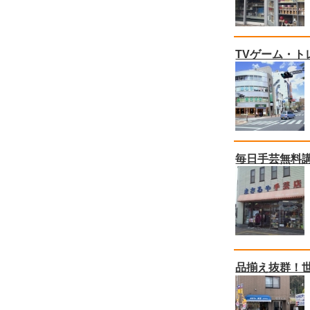
TVゲーム・
毎日手芸無料
品揃え抜群！