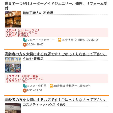
世界で一つだけオーダーメイドジュエリー。修理、リフォーム受
付
銀細工職人の店 造屋
人気№1: シルバーカラビナ
人気№2: 花唐草シリーズ
人気№3: 和風狛犬
シルバーアクセサリー
JR中央線 立川駅から徒歩6分
10:00～19:00
高齢者の方を大切にするお店です！ごゆっくりなさって下さい。
うめや 青梅店
オススメ１: 化粧水・乳液
オススメ２: ファンデーション
オススメ３: 口紅
コスメ・化粧品
JR青梅線 青梅駅から徒歩2分
9:30～19:30
高齢者の方を大切にするお店です！ごゆっくりなさって下さい。
コスメティックハウス うめや