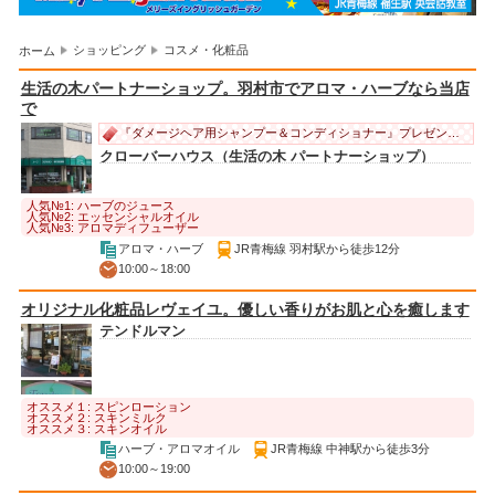
ショッピング
コスメ・化粧品
ホーム
生活の木パートナーショップ。羽村市でアロマ・ハーブなら当店
で
『ダメージヘア用シャンプー＆コンディショナー』プレゼント！
クローバーハウス（生活の木 パートナーショップ）
人気№1: ハーブのジュース
人気№2: エッセンシャルオイル
人気№3: アロマディフューザー
アロマ・ハーブ
JR青梅線 羽村駅から徒歩12分
10:00～18:00
オリジナル化粧品レヴェイユ。優しい香りがお肌と心を癒します
テンドルマン
オススメ１: スピンローション
オススメ２: スキンミルク
オススメ３: スキンオイル
ハーブ・アロマオイル
JR青梅線 中神駅から徒歩3分
10:00～19:00