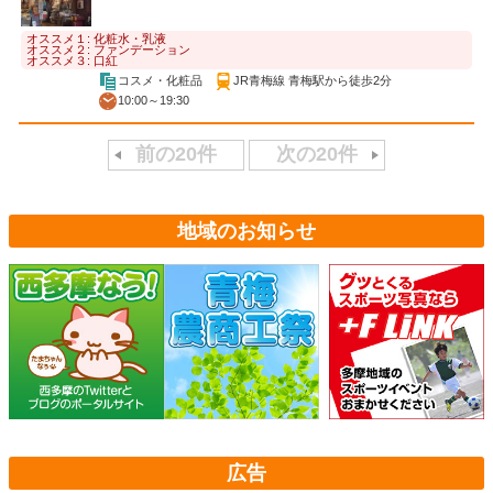
オススメ１: 化粧水・乳液
オススメ２: ファンデーション
オススメ３: 口紅
コスメ・化粧品
JR青梅線 青梅駅から徒歩2分
10:00～19:30
前の20件
次の20件
地域のお知らせ
広告