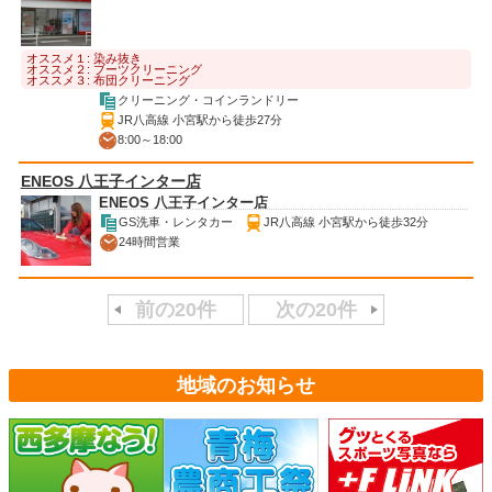
オススメ１: 染み抜き
オススメ２: ブーツクリーニング
オススメ３: 布団クリーニング
クリーニング・コインランドリー
JR八高線 小宮駅から徒歩27分
8:00～18:00
ENEOS 八王子インター店
ENEOS 八王子インター店
GS洗車・レンタカー
JR八高線 小宮駅から徒歩32分
24時間営業
前の20件
次の20件
地域のお知らせ