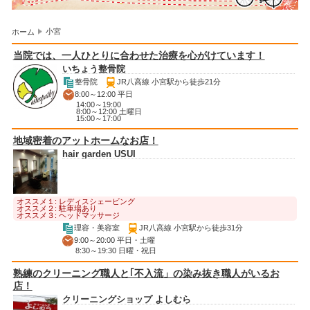
小宮
ホーム
当院では、一人ひとりに合わせた治療を心がけています！
いちょう整骨院
整骨院
JR八高線 小宮駅から徒歩21分
8:00～12:00 平日
14:00～19:00
8:00～12:00 土曜日
15:00～17:00
地域密着のアットホームなお店！
hair garden USUI
オススメ１: レディスシェービング
オススメ２: 駐車場あり
オススメ３: ヘッドマッサージ
理容・美容室
JR八高線 小宮駅から徒歩31分
9:00～20:00 平日・土曜
8:30～19:30 日曜・祝日
熟練のクリーニング職人と｢不入流」の染み抜き職人がいるお
店！
クリーニングショップ よしむら