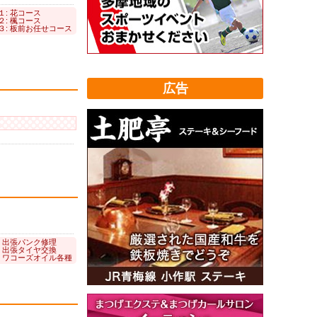
１: 花コース
２: 楓コース
３: 板前お任せコース
広告
: 出張パンク修理
: 出張タイヤ交換
: ワコーズオイル各種