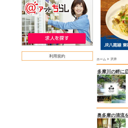
利用規約
沢井
ホーム
多摩川の畔に広
奥多摩の清流