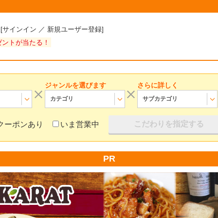
様
[
サインイン
／
新規ユーザー登録
]
ゼントが当たる！
ジャンルを選びます
さらに詳しく
カテゴリ
サブカテゴリ
こだわりを指定する
クーポンあり
いま営業中
PR