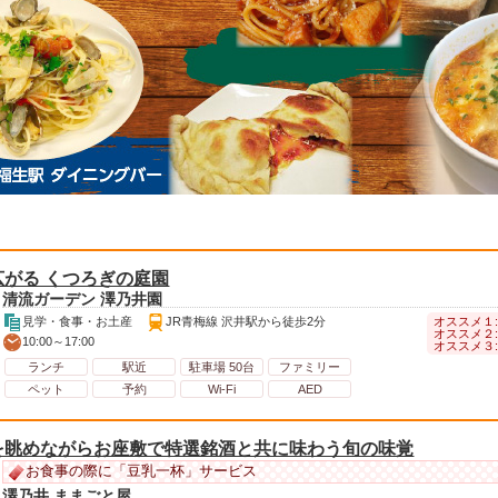
がる くつろぎの庭園
清流ガーデン 澤乃井園
オススメ１
見学・食事・お土産
JR青梅線 沢井駅から徒歩2分
オススメ２:
10:00～17:00
オススメ３
ランチ
駅近
駐車場 50台
ファミリー
ペット
予約
Wi-Fi
AED
を眺めながらお座敷で特選銘酒と共に味わう旬の味覚
お食事の際に「豆乳一杯」サービス
澤乃井 ままごと屋