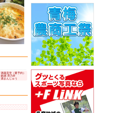
: 酒蔵見学（要予約）
 銘酒 澤乃井
: 酒まんじゅう