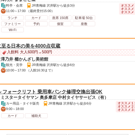
オススメ
料亭・会席
JR青梅線 沢井駅から徒歩3分
オススメ
11:00～17:00 （最終受付15:00）
オススメ
ランチ
カード
座席 150席
駐車場 50台
ファミリー
予約
個室
座敷
Wi-Fi
至る日本の美を4000点収蔵
入館料 大人600円→500円
澤乃井 櫛かんざし美術館
観光・見学
JR青梅線 沢井駅から徒歩6分
10:00～17:00 （入館16:30まで）
 フォークリフト 乗用車パンク修理交換出張OK
ミスタータイヤマン 奥多摩店 中村タイヤサービス（有）
オススメ１
カー用品・タイヤ販売
JR青梅線 沢井駅から徒歩6分
オススメ２
9:00～18:00
オススメ３
カード
補助犬