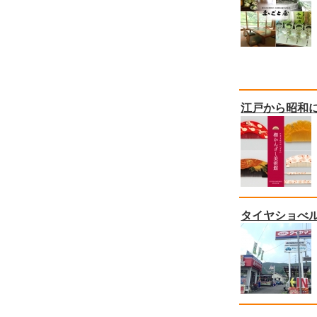
江戸から昭和に
タイヤショべル